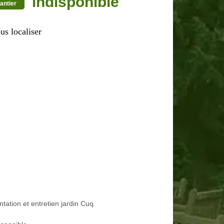
indisponible
antier
us localiser
ntation et entretien jardin Cuq