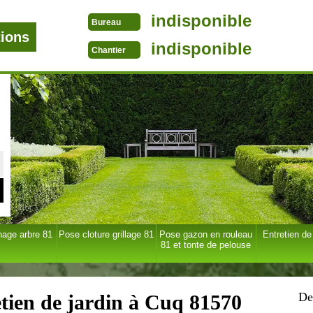
indisponible
Bureau
tions
indisponible
Chantier
age arbre 81
Pose cloture grillage 81
Pose gazon en rouleau
Entretien de
81 et tonte de pelouse
De
etien de jardin à Cuq 81570