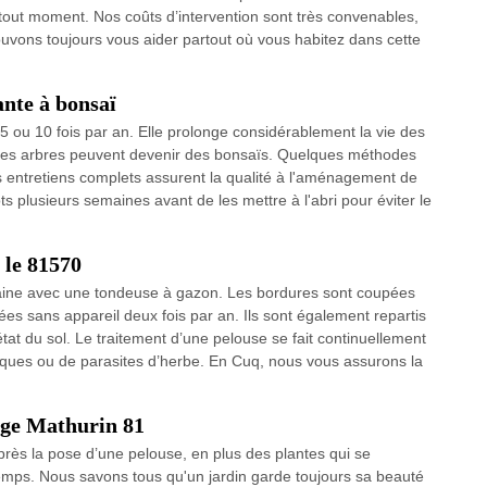
tout moment. Nos coûts d’intervention sont très convenables,
ouvons toujours vous aider partout où vous habitez dans cette
ante à bonsaï
s 5 ou 10 fois par an. Elle prolonge considérablement la vie des
 les arbres peuvent devenir des bonsaïs. Quelques méthodes
s entretiens complets assurent la qualité à l'aménagement de
ts plusieurs semaines avant de les mettre à l'abri pour éviter le
 le 81570
aine avec une tondeuse à gazon. Les bordures sont coupées
ées sans appareil deux fois par an. Ils sont également repartis
état du sol. Le traitement d’une pelouse se fait continuellement
iques ou de parasites d’herbe. En Cuq, nous vous assurons la
age Mathurin 81
près la pose d’une pelouse, en plus des plantes qui se
emps. Nous savons tous qu'un jardin garde toujours sa beauté