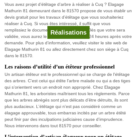
Vous avez projet d’étêtage d’arbre à réaliser à Cuq ? Elagage
Mathurin 81 demeurant dans le 81570 propose de vous établir un
devis gratuit pour les travaux d’étêtage que vous souhaiteriez
réaliser à Cuq. Si vous êtes intéressé, il suffit que vous
remplissiez le document pour la demande. Dès que votre sera
Réalisations
validée, vous aurez le devis dans moins de 24 heures après votre
demande. Pour plus d’information, veuillez visiter le site web de
Elagage Mathurin 81 ou allez directement chez son siège à Cuq
dans le 81570.
Les raisons d’utilité d’un étêteur professionnel
Un artisan étêteur est le professionnel qui se charge de l'étêtage
des arbres. C'est celui qui étête l'arbre malade ou qui a des tiges
qui s’orientent vers un endroit non approprié. Chez Elagage
Mathurin 81, les arboristes maîtrisent tous les règlements. Parce
que les arbres abrégés sont plus délicats d’être détruits, ils sont
plus audacieux. L'étêtage qui n'est pas considéré comme un
élagage approuvable, tous embarras incités par un arbre étêté
peut finir par des inculpations judiciaires cause d’imprudence.
Nous intervenons dans tout 81570 pour conseiller.
L’intervention d’artisan élagueur pour un étêtage