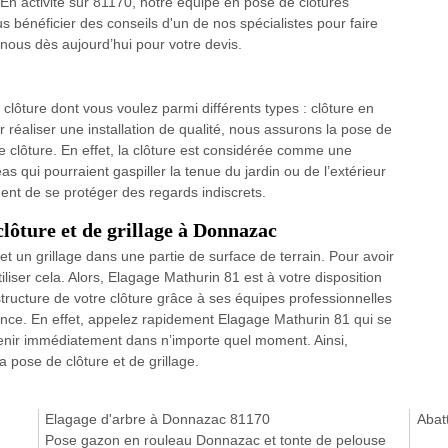
 En activité sur 81170, notre équipe en pose de clôtures
s bénéficier des conseils d'un de nos spécialistes pour faire
nous dès aujourd’hui pour votre devis.
clôture dont vous voulez parmi différents types : clôture en
ur réaliser une installation de qualité, nous assurons la pose de
de clôture. En effet, la clôture est considérée comme une
as qui pourraient gaspiller la tenue du jardin ou de l’extérieur
ent de se protéger des regards indiscrets.
clôture et de grillage à Donnazac
et un grillage dans une partie de surface de terrain. Pour avoir
tiliser cela. Alors, Elagage Mathurin 81 est à votre disposition
tructure de votre clôture grâce à ses équipes professionnelles
nce. En effet, appelez rapidement Elagage Mathurin 81 qui se
rvenir immédiatement dans n’importe quel moment. Ainsi,
 pose de clôture et de grillage.
Elagage d'arbre à Donnazac 81170
Abat
Pose gazon en rouleau Donnazac et tonte de pelouse