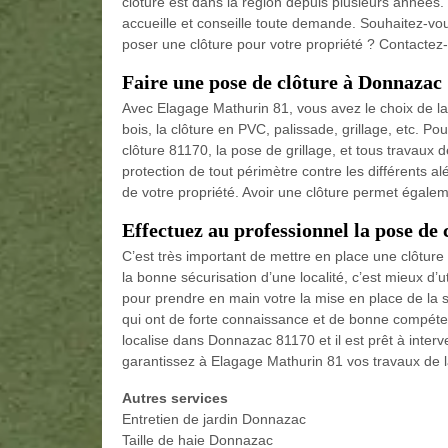
clôture est dans la région depuis plusieurs années.
accueille et conseille toute demande. Souhaitez-vou
poser une clôture pour votre propriété ? Contactez-
Faire une pose de clôture à Donnazac
Avec Elagage Mathurin 81, vous avez le choix de la 
bois, la clôture en PVC, palissade, grillage, etc. Po
clôture 81170, la pose de grillage, et tous travaux 
protection de tout périmètre contre les différents alé
de votre propriété. Avoir une clôture permet égalem
Effectuez au professionnel la pose de 
C’est très important de mettre en place une clôture 
la bonne sécurisation d’une localité, c’est mieux d’u
pour prendre en main votre la mise en place de la s
qui ont de forte connaissance et de bonne compéte
localise dans Donnazac 81170 et il est prêt à inte
garantissez à Elagage Mathurin 81 vos travaux de la
Autres services
Entretien de jardin Donnazac
Taille de haie Donnazac