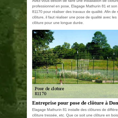
Avez-vous besoin de faire une installation de clôtur
professionnel en pose, Elagage Mathurin 81 et son 
81170 pour réaliser des travaux de qualité. Afin de 
clôture, il faut réaliser une pose de qualité avec les
clôture pour une longue durée.
Entreprise pour pose de clôture à Do
Elagage Mathurin 81 installe des clôtures de différen
clôture tressée, etc. Que ce soit une clôture en boi