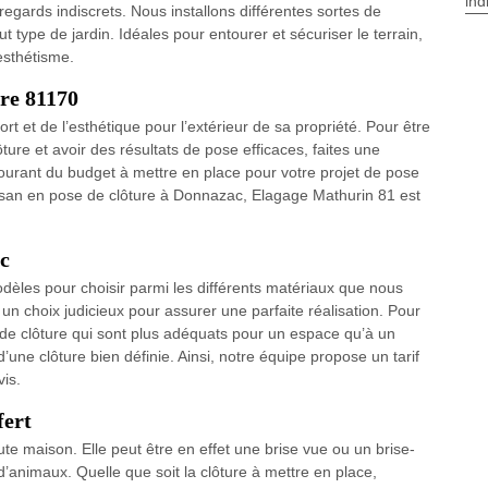
ind
 regards indiscrets. Nous installons différentes sortes de
t type de jardin. Idéales pour entourer et sécuriser le terrain,
esthétisme.
ure 81170
ort et de l’esthétique pour l’extérieur de sa propriété. Pour être
ture et avoir des résultats de pose efficaces, faites une
ourant du budget à mettre en place pour votre projet de pose
Artisan en pose de clôture à Donnazac, Elagage Mathurin 81 est
ac
odèles pour choisir parmi les différents matériaux que nous
un choix judicieux pour assurer une parfaite réalisation. Pour
 de clôture qui sont plus adéquats pour un espace qu’à un
’une clôture bien définie. Ainsi, notre équipe propose un tarif
is.
fert
ute maison. Elle peut être en effet une brise vue ou un brise-
d’animaux. Quelle que soit la clôture à mettre en place,