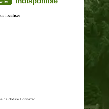
indisponible
antier
us localiser
se de cloture Donnazac