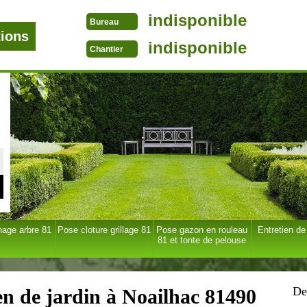
indisponible
Bureau
tions
indisponible
Chantier
age arbre 81
Pose cloture grillage 81
Pose gazon en rouleau
Entretien de
81 et tonte de pelouse
De
ien de jardin à Noailhac 81490