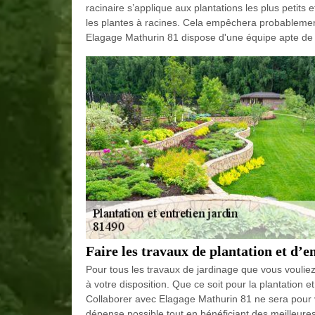
racinaire s’applique aux plantations les plus petit
les plantes à racines. Cela empêchera probablement
Elagage Mathurin 81 dispose d'une équipe apte de v
Faire les travaux de plantation et d’e
Pour tous les travaux de jardinage que vous voulie
à votre disposition. Que ce soit pour la plantation et 
Collaborer avec Elagage Mathurin 81 ne sera pour
dépense possible tout en bénéficiant des meilleures 