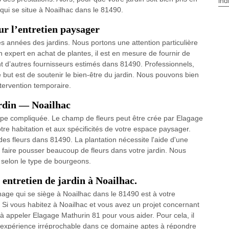
ind
qui se situe à Noailhac dans le 81490.
ur l’entretien paysager
s années des jardins. Nous portons une attention particulière
 expert en achat de plantes, il est en mesure de fournir de
t d’autres fournisseurs estimés dans 81490. Professionnels,
 but est de soutenir le bien-être du jardin. Nous pouvons bien
ntervention temporaire.
jardin — Noailhac
tape compliquée. Le champ de fleurs peut être crée par Elagage
otre habitation et aux spécificités de votre espace paysager.
es fleurs dans 81490. La plantation nécessite l'aide d'une
e faire pousser beaucoup de fleurs dans votre jardin. Nous
t selon le type de bourgeons.
t entretien de jardin à Noailhac.
nage qui se siège à Noailhac dans le 81490 est à votre
in. Si vous habitez à Noailhac et vous avez un projet concernant
 à appeler Elagage Mathurin 81 pour vous aider. Pour cela, il
e expérience irréprochable dans ce domaine aptes à répondre