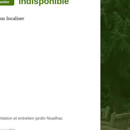
indisponible
antier
us localiser
ntation et entretien jardin Noailhac