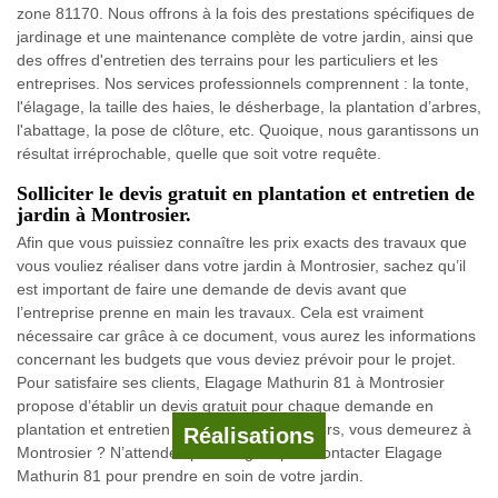
zone 81170. Nous offrons à la fois des prestations spécifiques de
jardinage et une maintenance complète de votre jardin, ainsi que
des offres d'entretien des terrains pour les particuliers et les
entreprises. Nos services professionnels comprennent : la tonte,
l'élagage, la taille des haies, le désherbage, la plantation d’arbres,
l'abattage, la pose de clôture, etc. Quoique, nous garantissons un
résultat irréprochable, quelle que soit votre requête.
Solliciter le devis gratuit en plantation et entretien de
jardin à Montrosier.
Afin que vous puissiez connaître les prix exacts des travaux que
vous vouliez réaliser dans votre jardin à Montrosier, sachez qu’il
est important de faire une demande de devis avant que
l’entreprise prenne en main les travaux. Cela est vraiment
nécessaire car grâce à ce document, vous aurez les informations
concernant les budgets que vous deviez prévoir pour le projet.
Pour satisfaire ses clients, Elagage Mathurin 81 à Montrosier
propose d’établir un devis gratuit pour chaque demande en
plantation et entretien de jardin à 81170. Alors, vous demeurez à
Réalisations
Montrosier ? N’attendez plus longtemps à contacter Elagage
Mathurin 81 pour prendre en soin de votre jardin.