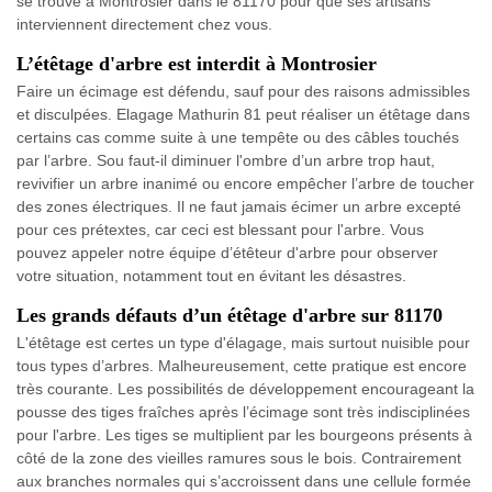
se trouve à Montrosier dans le 81170 pour que ses artisans
interviennent directement chez vous.
L’étêtage d'arbre est interdit à Montrosier
Faire un écimage est défendu, sauf pour des raisons admissibles
et disculpées. Elagage Mathurin 81 peut réaliser un étêtage dans
certains cas comme suite à une tempête ou des câbles touchés
par l’arbre. Sou faut-il diminuer l'ombre d’un arbre trop haut,
revivifier un arbre inanimé ou encore empêcher l’arbre de toucher
des zones électriques. Il ne faut jamais écimer un arbre excepté
pour ces prétextes, car ceci est blessant pour l'arbre. Vous
pouvez appeler notre équipe d’étêteur d'arbre pour observer
votre situation, notamment tout en évitant les désastres.
Les grands défauts d’un étêtage d'arbre sur 81170
L'étêtage est certes un type d'élagage, mais surtout nuisible pour
tous types d’arbres. Malheureusement, cette pratique est encore
très courante. Les possibilités de développement encourageant la
pousse des tiges fraîches après l’écimage sont très indisciplinées
pour l'arbre. Les tiges se multiplient par les bourgeons présents à
côté de la zone des vieilles ramures sous le bois. Contrairement
aux branches normales qui s’accroissent dans une cellule formée