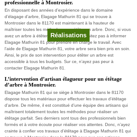
professionnelle à Montrosier.
En disposant des années d’expérience dans le domaine
d’élagage d’arbre, Elagage Mathurin 81 qui se trouve à
Montrosier dans le 81170 est maintenant à la hauteur de
maîtriser toutes les méthodes pour étêter un arbre. Donc, si vous
Réalisations
avez un arbre à étêter dans le 81170 ; n’hésitez pas à informer
Elagage Mathurin 81 pour prendre en charge le travail. Avec
l’aide de Elagage Mathurin 81, votre arbre sera bien pris en soin.
Ainsi, le prix de son intervention pour étêter un arbre est
accessible à tous les budgets. Sur ce, n’ayez pas peur à
contacter Elagage Mathurin 81.
L’intervention d’artisan élagueur pour un étêtage
d’arbre à Montrosier.
Elagage Mathurin 81 qui se siège à Montrosier dans le 81170
dispose tous les matériaux pour effectuer les travaux d’étêtage
d’arbre. De même, il est constitué d’une équipe des artisans qui
maîtrisent totalement toutes les méthodes pour réaliser un
étêtage parfait. Ses derniers sont tous des professionnels bien
formés et à votre écoute pour réaliser vos attentes. Donc, n’ayez
crainte à confier vos travaux d’étêtage à Elagage Mathurin 81 qui