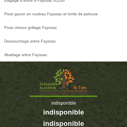
Elagage d'arbre à Fayssac 81150
Pose gazon en rouleau Fayssac et tonte de pelouse
Pose cloture grillage Fayssac
Dessouchage arbre Fayssac
Abattage arbre Fayssac
indisponible
indisponible
indisponible