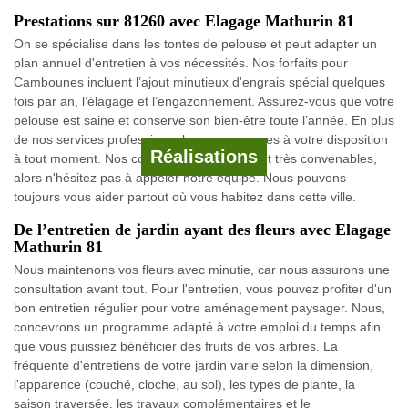
Prestations sur 81260 avec Elagage Mathurin 81
On se spécialise dans les tontes de pelouse et peut adapter un
plan annuel d'entretien à vos nécessités. Nos forfaits pour
Cambounes incluent l’ajout minutieux d'engrais spécial quelques
fois par an, l’élagage et l’engazonnement. Assurez-vous que votre
pelouse est saine et conserve son bien-être toute l’année. En plus
de nos services professionnels, nous sommes à votre disposition
Réalisations
à tout moment. Nos coûts d’intervention sont très convenables,
alors n'hésitez pas à appeler notre équipe. Nous pouvons
toujours vous aider partout où vous habitez dans cette ville.
De l’entretien de jardin ayant des fleurs avec Elagage
Mathurin 81
Nous maintenons vos fleurs avec minutie, car nous assurons une
consultation avant tout. Pour l'entretien, vous pouvez profiter d'un
bon entretien régulier pour votre aménagement paysager. Nous,
concevrons un programme adapté à votre emploi du temps afin
que vous puissiez bénéficier des fruits de vos arbres. La
fréquente d'entretiens de votre jardin varie selon la dimension,
l'apparence (couché, cloche, au sol), les types de plante, la
saison traversée, les travaux complémentaires et le