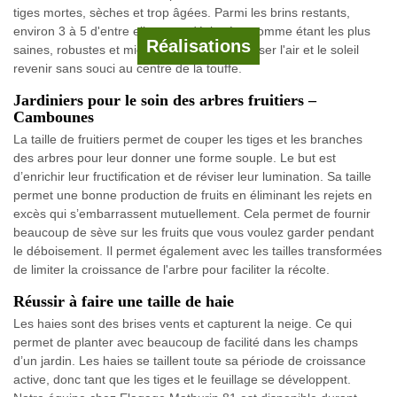
tiges mortes, sèches et trop âgées. Parmi les brins restants,
environ 3 à 5 d'entre elles sont désignées comme étant les plus
Réalisations
saines, robustes et mieux alignées pour laisser l'air et le soleil
revenir sans souci au centre de la touffe.
Jardiniers pour le soin des arbres fruitiers –
Cambounes
La taille de fruitiers permet de couper les tiges et les branches
des arbres pour leur donner une forme souple. Le but est
d’enrichir leur fructification et de réviser leur lumination. Sa taille
permet une bonne production de fruits en éliminant les rejets en
excès qui s’embarrassent mutuellement. Cela permet de fournir
beaucoup de sève sur les fruits que vous voulez garder pendant
le déboisement. Il permet également avec les tailles transformées
de limiter la croissance de l'arbre pour faciliter la récolte.
Réussir à faire une taille de haie
Les haies sont des brises vents et capturent la neige. Ce qui
permet de planter avec beaucoup de facilité dans les champs
d’un jardin. Les haies se taillent toute sa période de croissance
active, donc tant que les tiges et le feuillage se développent.