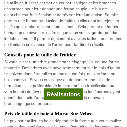
La taille de fruitiers permet de couper les tiges et les branches
des arbres pour leur donner une forme souple. Le but est
d’enrichir leur fructification et de réviser leur lumination. Sa taille
permet une bonne production de fruits en éliminant les rejets en
excès qui s’embarrassent mutuellement. Cela permet de fournir
beaucoup de sève sur les fruits que vous voulez garder pendant
le déboisement. Il permet également avec les tailles transformées
de limiter la croissance de l'arbre pour faciliter la récolte.
Conseils pour la taille de fruitier
Si vous laissez un arbre grandir sans élagage, il aura une forme
naturelle. Des arbres avec noyaux se forment sur le bois d'un an.
Ils doivent donc être taillés au moins une fois, en s'arrêtant au
bois sans vie. Si vous envisagez de demander une taille de
formation, il est préférable de le faire après la fructification ou
vers le mois de février. Il faut couper la tige ou les éperons ayant
Réalisations
donné des fruits l'année précédente suivant le nouveau
branchage qui se formera.
Prix de taille de haie à Murat Sur Vebre.
Le prix pour tailler les haies dépend de la forme que vous vouliez
obtenir, des matériaux utilisés, etc… Pour plus d’information, vous