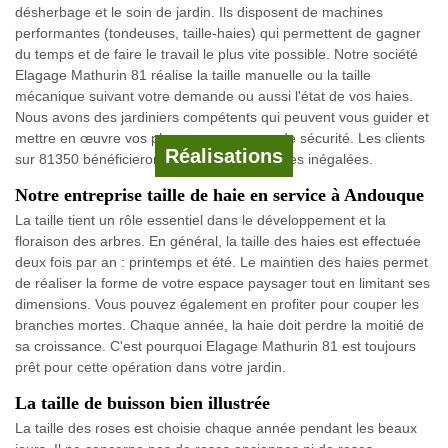
désherbage et le soin de jardin. Ils disposent de machines
performantes (tondeuses, taille-haies) qui permettent de gagner
du temps et de faire le travail le plus vite possible. Notre société
Elagage Mathurin 81 réalise la taille manuelle ou la taille
mécanique suivant votre demande ou aussi l'état de vos haies.
Nous avons des jardiniers compétents qui peuvent vous guider et
mettre en œuvre vos plans avec une grande sécurité. Les clients
Réalisations
sur 81350 bénéficieront de nos performances inégalées.
Notre entreprise taille de haie en service à Andouque
La taille tient un rôle essentiel dans le développement et la
floraison des arbres. En général, la taille des haies est effectuée
deux fois par an : printemps et été. Le maintien des haies permet
de réaliser la forme de votre espace paysager tout en limitant ses
dimensions. Vous pouvez également en profiter pour couper les
branches mortes. Chaque année, la haie doit perdre la moitié de
sa croissance. C'est pourquoi Elagage Mathurin 81 est toujours
prêt pour cette opération dans votre jardin.
La taille de buisson bien illustrée
La taille des roses est choisie chaque année pendant les beaux