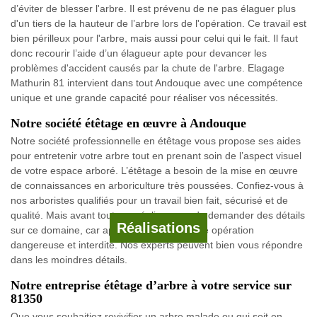
d’éviter de blesser l'arbre. Il est prévenu de ne pas élaguer plus
d'un tiers de la hauteur de l’arbre lors de l'opération. Ce travail est
bien périlleux pour l'arbre, mais aussi pour celui qui le fait. Il faut
donc recourir l’aide d’un élagueur apte pour devancer les
problèmes d'accident causés par la chute de l'arbre. Elagage
Mathurin 81 intervient dans tout Andouque avec une compétence
unique et une grande capacité pour réaliser vos nécessités.
Notre société étêtage en œuvre à Andouque
Notre société professionnelle en étêtage vous propose ses aides
pour entretenir votre arbre tout en prenant soin de l’aspect visuel
de votre espace arboré. L’étêtage a besoin de la mise en œuvre
de connaissances en arboriculture très poussées. Confiez-vous à
nos arboristes qualifiés pour un travail bien fait, sécurisé et de
qualité. Mais avant tout, ne négligez pas de demander des détails
Réalisations
sur ce domaine, car apparemment c’est une opération
dangereuse et interdite. Nos experts peuvent bien vous répondre
dans les moindres détails.
Notre entreprise étêtage d’arbre à votre service sur
81350
Que vous souhaitiez revivifier un arbre malade ou qui soit en