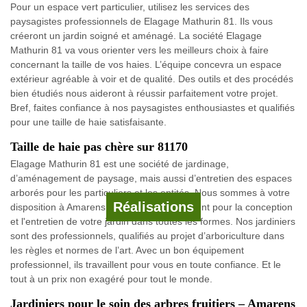
Pour un espace vert particulier, utilisez les services des
paysagistes professionnels de Elagage Mathurin 81. Ils vous
créeront un jardin soigné et aménagé. La société Elagage
Mathurin 81 va vous orienter vers les meilleurs choix à faire
concernant la taille de vos haies. L’équipe concevra un espace
extérieur agréable à voir et de qualité. Des outils et des procédés
bien étudiés nous aideront à réussir parfaitement votre projet.
Bref, faites confiance à nos paysagistes enthousiastes et qualifiés
pour une taille de haie satisfaisante.
Taille de haie pas chère sur 81170
Elagage Mathurin 81 est une société de jardinage,
d’aménagement de paysage, mais aussi d’entretien des espaces
arborés pour les particuliers et les entités. Nous sommes à votre
Réalisations
disposition à Amarens. Notre équipe intervient pour la conception
et l'entretien de votre jardin dans toutes les formes. Nos jardiniers
sont des professionnels, qualifiés au projet d’arboriculture dans
les règles et normes de l’art. Avec un bon équipement
professionnel, ils travaillent pour vous en toute confiance. Et le
tout à un prix non exagéré pour tout le monde.
Jardiniers pour le soin des arbres fruitiers – Amarens