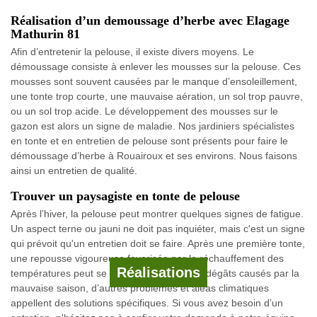
Réalisation d’un demoussage d’herbe avec Elagage
Mathurin 81
Afin d’entretenir la pelouse, il existe divers moyens. Le
démoussage consiste à enlever les mousses sur la pelouse. Ces
mousses sont souvent causées par le manque d’ensoleillement,
une tonte trop courte, une mauvaise aération, un sol trop pauvre,
ou un sol trop acide. Le développement des mousses sur le
gazon est alors un signe de maladie. Nos jardiniers spécialistes
en tonte et en entretien de pelouse sont présents pour faire le
démoussage d’herbe à Rouairoux et ses environs. Nous faisons
ainsi un entretien de qualité.
Trouver un paysagiste en tonte de pelouse
Après l’hiver, la pelouse peut montrer quelques signes de fatigue.
Un aspect terne ou jauni ne doit pas inquiéter, mais c'est un signe
qui prévoit qu'un entretien doit se faire. Après une première tonte,
une repousse vigoureuse favorisée par le réchauffement des
Réalisations
températures peut se manifester. Outre les dégâts causés par la
mauvaise saison, d’autres problèmes et aléas climatiques
appellent des solutions spécifiques. Si vous avez besoin d’un