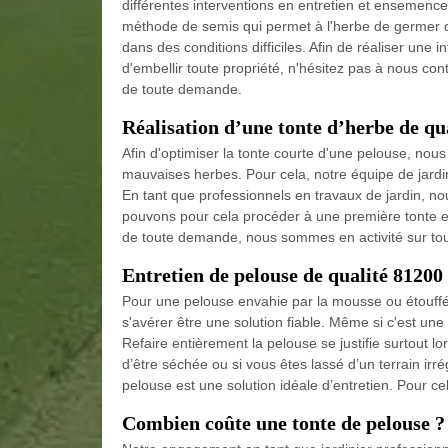
différentes interventions en entretien et enseme
méthode de semis qui permet à l'herbe de germer 
dans des conditions difficiles. Afin de réaliser u
d'embellir toute propriété, n'hésitez pas à nous co
de toute demande.
Réalisation d’une tonte d’herbe de q
Afin d'optimiser la tonte courte d'une pelouse, nou
mauvaises herbes. Pour cela, notre équipe de jardi
En tant que professionnels en travaux de jardin, no
pouvons pour cela procéder à une première tonte en
de toute demande, nous sommes en activité sur tout
Entretien de pelouse de qualité 81200
Pour une pelouse envahie par la mousse ou étouffée
s'avérer être une solution fiable. Même si c'est une 
Refaire entièrement la pelouse se justifie surtout l
d’être séchée ou si vous êtes lassé d’un terrain irré
pelouse est une solution idéale d’entretien. Pour 
Combien coûte une tonte de pelouse ?