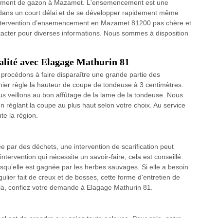
ncement de gazon à Mazamet. L'ensemencement est une
dans un court délai et de se développer rapidement même
ne intervention d’ensemencement en Mazamet 81200 pas chère et
ntacter pour diverses informations. Nous sommes à disposition
ualité avec Elagage Mathurin 81
s procédons à faire disparaître une grande partie des
nier règle la hauteur de coupe de tondeuse à 3 centimètres.
us veillons au bon affûtage de la lame de la tondeuse. Nous
 réglant la coupe au plus haut selon votre choix. Au service
e la région.
 par des déchets, une intervention de scarification peut
intervention qui nécessite un savoir-faire, cela est conseillé.
orsqu’elle est gagnée par les herbes sauvages. Si elle a besoin
gulier fait de creux et de bosses, cette forme d'entretien de
cela, confiez votre demande à Elagage Mathurin 81.