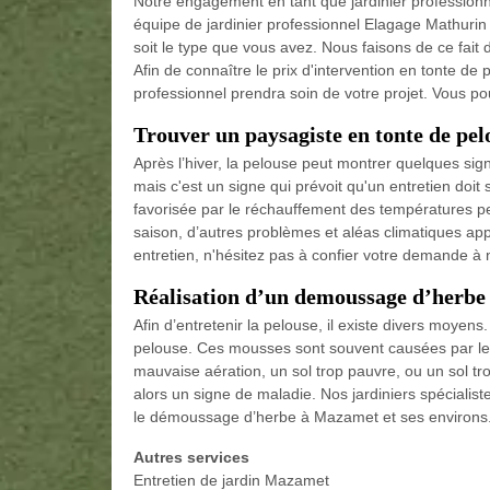
Notre engagement en tant que jardinier professionn
équipe de jardinier professionnel Elagage Mathurin
soit le type que vous avez. Nous faisons de ce fait
Afin de connaître le prix d'intervention en tonte d
professionnel prendra soin de votre projet. Vous p
Trouver un paysagiste en tonte de pel
Après l’hiver, la pelouse peut montrer quelques sign
mais c'est un signe qui prévoit qu'un entretien doi
favorisée par le réchauffement des températures p
saison, d’autres problèmes et aléas climatiques app
entretien, n'hésitez pas à confier votre demande à n
Réalisation d’un demoussage d’herbe
Afin d’entretenir la pelouse, il existe divers moye
pelouse. Ces mousses sont souvent causées par le 
mauvaise aération, un sol trop pauvre, ou un sol 
alors un signe de maladie. Nos jardiniers spécialist
le démoussage d’herbe à Mazamet et ses environs. N
Autres services
Entretien de jardin Mazamet