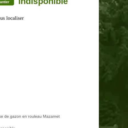
indisponible
antier
us localiser
se de gazon en rouleau Mazamet