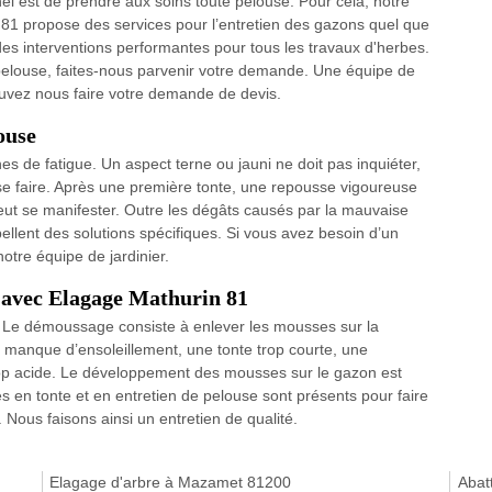
el est de prendre aux soins toute pelouse. Pour cela, notre
 81 propose des services pour l’entretien des gazons quel que
 des interventions performantes pour tous les travaux d'herbes.
e pelouse, faites-nous parvenir votre demande. Une équipe de
ouvez nous faire votre demande de devis.
ouse
es de fatigue. Un aspect terne ou jauni ne doit pas inquiéter,
t se faire. Après une première tonte, une repousse vigoureuse
eut se manifester. Outre les dégâts causés par la mauvaise
ellent des solutions spécifiques. Si vous avez besoin d’un
otre équipe de jardinier.
 avec Elagage Mathurin 81
ns. Le démoussage consiste à enlever les mousses sur la
manque d’ensoleillement, une tonte trop courte, une
trop acide. Le développement des mousses sur le gazon est
es en tonte et en entretien de pelouse sont présents pour faire
ous faisons ainsi un entretien de qualité.
Elagage d'arbre à Mazamet 81200
Abat