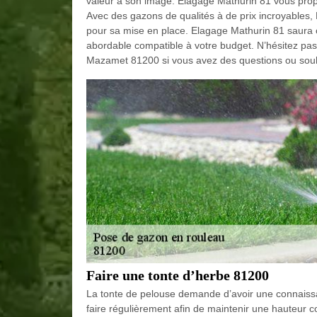
valeur à son image. Elagage Mathurin 81 vous prop
Avec des gazons de qualités à de prix incroyables,
pour sa mise en place. Elagage Mathurin 81 saura c
abordable compatible à votre budget. N’hésitez pas
Mazamet 81200 si vous avez des questions ou souh
Faire une tonte d’herbe 81200
La tonte de pelouse demande d’avoir une connaissan
faire régulièrement afin de maintenir une hauteur c