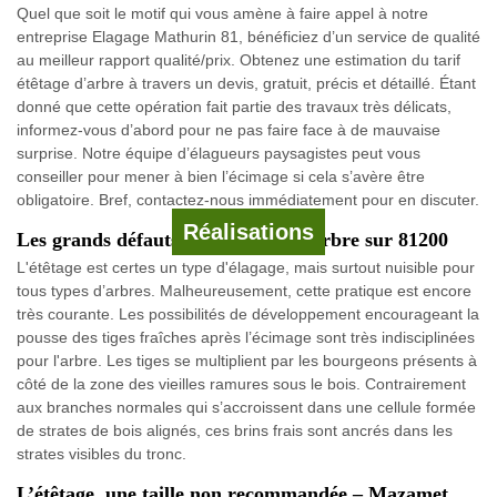
Quel que soit le motif qui vous amène à faire appel à notre
entreprise Elagage Mathurin 81, bénéficiez d’un service de qualité
au meilleur rapport qualité/prix. Obtenez une estimation du tarif
étêtage d’arbre à travers un devis, gratuit, précis et détaillé. Étant
donné que cette opération fait partie des travaux très délicats,
informez-vous d’abord pour ne pas faire face à de mauvaise
surprise. Notre équipe d’élagueurs paysagistes peut vous
conseiller pour mener à bien l’écimage si cela s’avère être
obligatoire. Bref, contactez-nous immédiatement pour en discuter.
Réalisations
Les grands défauts d’un étêtage d'arbre sur 81200
L'étêtage est certes un type d'élagage, mais surtout nuisible pour
tous types d’arbres. Malheureusement, cette pratique est encore
très courante. Les possibilités de développement encourageant la
pousse des tiges fraîches après l’écimage sont très indisciplinées
pour l'arbre. Les tiges se multiplient par les bourgeons présents à
côté de la zone des vieilles ramures sous le bois. Contrairement
aux branches normales qui s’accroissent dans une cellule formée
de strates de bois alignés, ces brins frais sont ancrés dans les
strates visibles du tronc.
L’étêtage, une taille non recommandée – Mazamet