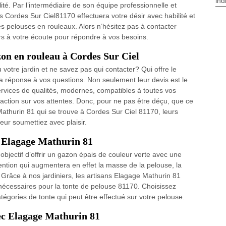
ind
ité. Par l’intermédiaire de son équipe professionnelle et
Cordes Sur Ciel81170 effectuera votre désir avec habilité et
es pelouses en rouleaux. Alors n’hésitez pas à contacter
rs à votre écoute pour répondre à vos besoins.
zon en rouleau à Cordes Sur Ciel
otre jardin et ne savez pas qui contacter? Qui offre le
la réponse à vos questions. Non seulement leur devis est le
services de qualités, modernes, compatibles à toutes vos
ction sur vos attentes. Donc, pour ne pas être déçu, que ce
Mathurin 81 qui se trouve à Cordes Sur Ciel 81170, leurs
ur soumettiez avec plaisir.
– Elagage Mathurin 81
objectif d’offrir un gazon épais de couleur verte avec une
vention qui augmentera en effet la masse de la pelouse, la
 Grâce à nos jardiniers, les artisans Elagage Mathurin 81
nécessaires pour la tonte de pelouse 81170. Choisissez
tégories de tonte qui peut être effectué sur votre pelouse.
ec Elagage Mathurin 81