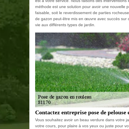
est à votre service. Nous faisons des interventio
méthode est une solution pour avoir une nouvelle pe
faisable, soit le reverdissement de parties rocheu
de gazon peut-être mis en œuvre avec succès sur d
vie aux différents types de jardin.
Contactez entreprise pose de pelouse 
Vous souhaitez avoir un beau verdure dans votre ja
votre cours, pour plaire à vos yeux ou juste pour v