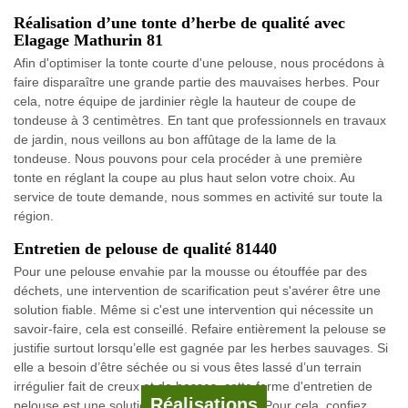
Réalisation d’une tonte d’herbe de qualité avec
Elagage Mathurin 81
Afin d'optimiser la tonte courte d'une pelouse, nous procédons à
faire disparaître une grande partie des mauvaises herbes. Pour
cela, notre équipe de jardinier règle la hauteur de coupe de
tondeuse à 3 centimètres. En tant que professionnels en travaux
de jardin, nous veillons au bon affûtage de la lame de la
tondeuse. Nous pouvons pour cela procéder à une première
tonte en réglant la coupe au plus haut selon votre choix. Au
service de toute demande, nous sommes en activité sur toute la
région.
Entretien de pelouse de qualité 81440
Pour une pelouse envahie par la mousse ou étouffée par des
déchets, une intervention de scarification peut s'avérer être une
solution fiable. Même si c'est une intervention qui nécessite un
savoir-faire, cela est conseillé. Refaire entièrement la pelouse se
justifie surtout lorsqu’elle est gagnée par les herbes sauvages. Si
elle a besoin d’être séchée ou si vous êtes lassé d’un terrain
irrégulier fait de creux et de bosses, cette forme d'entretien de
Réalisations
pelouse est une solution idéale d’entretien. Pour cela, confiez