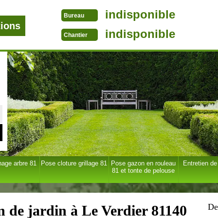
indisponible
Bureau
tions
indisponible
Chantier
age arbre 81
Pose cloture grillage 81
Pose gazon en rouleau
Entretien de
81 et tonte de pelouse
De
en de jardin à Le Verdier 81140