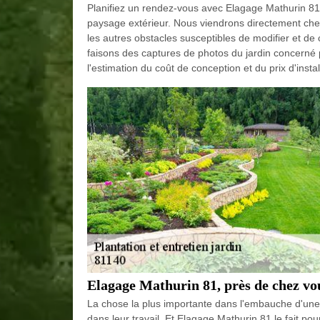
Planifiez un rendez-vous avec Elagage Mathurin 81 
paysage extérieur. Nous viendrons directement chez v
les autres obstacles susceptibles de modifier et de 
faisons des captures de photos du jardin concerné 
l'estimation du coût de conception et du prix d'inst
Elagage Mathurin 81, près de chez vou
La chose la plus importante dans l'embauche d'une e
dans leur travail. Et Elagage Mathurin 81 le fait pou