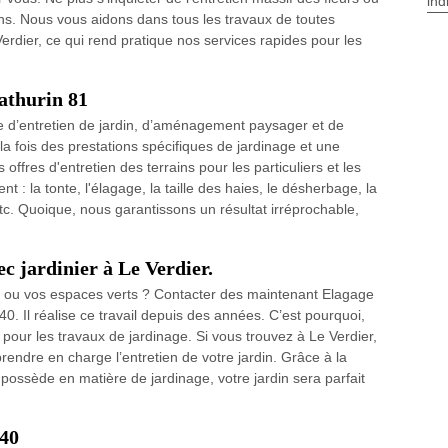
ind
ns. Nous vous aidons dans tous les travaux de toutes
rdier, ce qui rend pratique nos services rapides pour les
athurin 81
d’entretien de jardin, d’aménagement paysager et de
a fois des prestations spécifiques de jardinage et une
ffres d'entretien des terrains pour les particuliers et les
 : la tonte, l'élagage, la taille des haies, le désherbage, la
 etc. Quoique, nous garantissons un résultat irréprochable,
ec jardinier à Le Verdier.
in ou vos espaces verts ? Contacter des maintenant Elagage
0. Il réalise ce travail depuis des années. C’est pourquoi,
our les travaux de jardinage. Si vous trouvez à Le Verdier,
endre en charge l’entretien de votre jardin. Grâce à la
ssède en matière de jardinage, votre jardin sera parfait
140