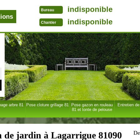
indisponible
Bureau
tions
indisponible
Chantier
age arbre 81
Pose cloture grillage 81
Pose gazon en rouleau
Entretien de
81 et tonte de pelouse
De
en de jardin à Lagarrigue 81090