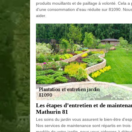
produits mouillants et de paillage à volonté. Cela
d'une consommation d'eau réduite sur 81090. Nous
aider.
Les étapes d’entretien et de maintena
Mathurin 81
Les soins du jardin vous assurent le bien-être d'espri
Nos services de maintenance sont répartis en trois c
modèle de votre jardin, nous vous aiderons à détr