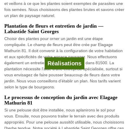
et veillons à ce que les plantes soient exemptes de parasites une
fois semées. Nous choisissons des plantes brutes et savons créer
un plan de paysage naturel.
Plantation de fleurs et entretien de jardin —
Labastide Saint Georges
Choisir des plantes pour orner un jardin est une étape
compliquée. Le champ de fleurs peut être crée par Elagage
Mathurin 81. Il doit convenir à la configuration de votre habitation
et aux spécificités de votre espace paysager. Nous effectuons
Réalisations
également un entretien de massif des fleurs dans 81500. La
plantation nécessite l'aide d'une entreprise spécialisée, surtout si
vous envisagez de faire pousser beaucoup de fleurs dans votre
jardin. Nous vous conseillons d’établir un plan. Nos tarifs varient
selon le type de bourgeons.
Le processus de conception du jardin avec Elagage
Mathurin 81
Si une pelouse doit être installée, nous aplanirons le sol pour
vous. Ensuite, nous pouvons traiter le terrain avec des produits
appropriés. Pour une pelouse aussitôt utilisable, nous choisissons
l'herbe tendue. Notre société à Labastide Saint Georges offre ces