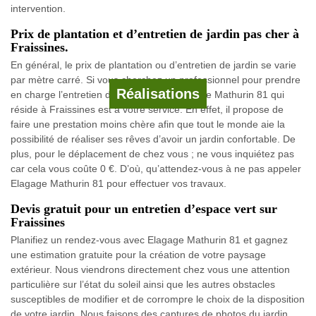
intervention.
Prix de plantation et d’entretien de jardin pas cher à
Fraissines.
En général, le prix de plantation ou d’entretien de jardin se varie
par mètre carré. Si vous cherchez un professionnel pour prendre
Réalisations
en charge l’entretien de votre jardin, Elagage Mathurin 81 qui
réside à Fraissines est à votre service. En effet, il propose de
faire une prestation moins chère afin que tout le monde aie la
possibilité de réaliser ses rêves d’avoir un jardin confortable. De
plus, pour le déplacement de chez vous ; ne vous inquiétez pas
car cela vous coûte 0 €. D’où, qu’attendez-vous à ne pas appeler
Elagage Mathurin 81 pour effectuer vos travaux.
Devis gratuit pour un entretien d’espace vert sur
Fraissines
Planifiez un rendez-vous avec Elagage Mathurin 81 et gagnez
une estimation gratuite pour la création de votre paysage
extérieur. Nous viendrons directement chez vous une attention
particulière sur l’état du soleil ainsi que les autres obstacles
susceptibles de modifier et de corrompre le choix de la disposition
de votre jardin. Nous faisons des captures de photos du jardin