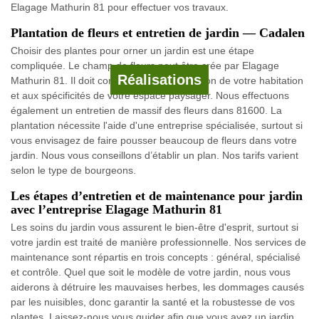
Elagage Mathurin 81 pour effectuer vos travaux.
Plantation de fleurs et entretien de jardin — Cadalen
Choisir des plantes pour orner un jardin est une étape
compliquée. Le champ de fleurs peut être crée par Elagage
Réalisations
Mathurin 81. Il doit convenir à la configuration de votre habitation
et aux spécificités de votre espace paysager. Nous effectuons
également un entretien de massif des fleurs dans 81600. La
plantation nécessite l'aide d'une entreprise spécialisée, surtout si
vous envisagez de faire pousser beaucoup de fleurs dans votre
jardin. Nous vous conseillons d’établir un plan. Nos tarifs varient
selon le type de bourgeons.
Les étapes d’entretien et de maintenance pour jardin
avec l’entreprise Elagage Mathurin 81
Les soins du jardin vous assurent le bien-être d'esprit, surtout si
votre jardin est traité de manière professionnelle. Nos services de
maintenance sont répartis en trois concepts : général, spécialisé
et contrôle. Quel que soit le modèle de votre jardin, nous vous
aiderons à détruire les mauvaises herbes, les dommages causés
par les nuisibles, donc garantir la santé et la robustesse de vos
plantes. Laissez-nous vous guider afin que vous ayez un jardin