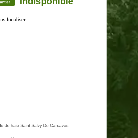
indisponible
antier
us localiser
lle de haie Saint Salvy De Carcaves