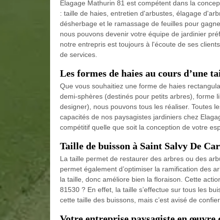
Elagage Mathurin 81 est compétent dans la conceptio
: taille de haies, entretien d'arbustes, élagage d'ar
désherbage et le ramassage de feuilles pour gagner
nous pouvons devenir votre équipe de jardinier pré
notre entrepris est toujours à l'écoute de ses clie
de services.
Les formes de haies au cours d’une tai
Que vous souhaitiez une forme de haies rectangulai
demi-sphères (destinés pour petits arbres), forme li
designer), nous pouvons tous les réaliser. Toutes les
capacités de nos paysagistes jardiniers chez Elagag
compétitif quelle que soit la conception de votre e
Taille de buisson à Saint Salvy De Ca
La taille permet de restaurer des arbres ou des arbu
permet également d’optimiser la ramification des 
la taille, donc améliore bien la floraison. Cette act
81530 ? En effet, la taille s’effectue sur tous les b
cette taille des buissons, mais c’est avisé de conf
Votre entreprise paysagiste en œuvre 