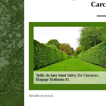
Carc
détaillé et précis.