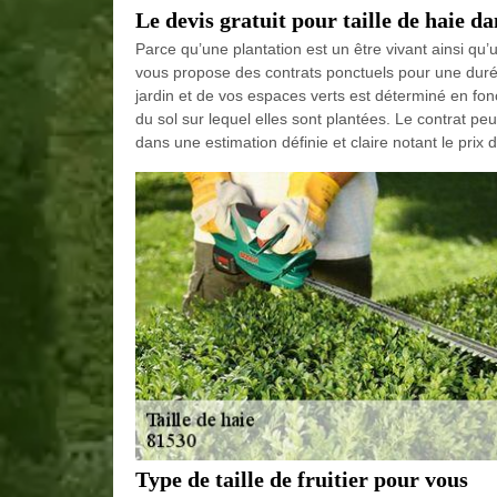
Le devis gratuit pour taille de haie da
Parce qu’une plantation est un être vivant ainsi 
vous propose des contrats ponctuels pour une duré
jardin et de vos espaces verts est déterminé en fonc
du sol sur lequel elles sont plantées. Le contrat pe
dans une estimation définie et claire notant le prix 
Type de taille de fruitier pour vous