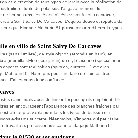
n et la création de tous types de jardin avec la réalisation de
bres fruitiers, tonte de pelouses, l’engazonnement, le
 de bonnes récoltes. Alors, n'hésitez pas à nous contacter,
férée à Saint Salvy De Carcaves. L'équipe douée et réputée de
nts pour que Elagage Mathurin 81 puisse assurer différents types
lle en ville de Saint Salvy De Carcaves
res (sans lumière), de style oignon (arrondis en haut), en
bre (muraille stylée pour jardin) ou style façonné (spécial pour
 aspects sont réalisables (spirales, aurores ...) avec les
e Mathurin 81. Notre prix pour une taille de haie est très
space. Faites-nous donc confiance !
rcaves
stes sains, mais aussi de limiter l'espace qu'ils emploient. Elle
arbres en encourageant l'apparence des branches fraîches par
ion est-elle approuvable pour tous les types de buisson sur
uissons existants sur terre. Néanmoins, n'importe qui peut faire
ier le travail aux professionnels comme Elagage Mathurin 81.
dans le 81530 et ses environs