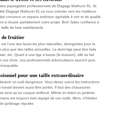
es des paysagistes professionnels de Elagage Mathurin 81. Ils
été Elagage Mathurin 81 va vous orienter vers les meilleurs
quipe concevra un espace extérieur agréable à voir et de qualité.
t à réussir parfaitement votre projet. Bref, faites confiance à
aille de haie satisfaisante.
 de fruitier
est l'une des faces les plus naturelles, divergentes pour la
te plus que des tailles annuelles. La demi-tige peut être faite
ier, etc. Quant à une tige à basse (le buisson), elle se fait
 vos choix, nos professionnels arboriculteurs sauront quoi,
remarquable.
ssionnel pour une taille extraordinaire
ut devenir un outil dangereux. Vous devez suivre les instructions
 travail doivent aussi être portés. Il faut des chaussures
is ainsi qu’un casque antibruit. Même en étant un jardinier
maine est toujours bien équipé de ces outils. Alors, n'hésitez
 de jardinage réputée.