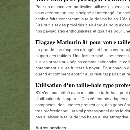
Pour un espace vert particulier, utilisez les servic
vous créeront un jardin soigné et aménagé. La soci
choix à faire concernant la taille de vos haies. L’é
Des outils et des procédés bien étudiés nous aideron
nos paysagistes enthousiastes et qualifiés pour une t
Elagage Mathurin 81 pour votre taille
La grande tige (aspects allongés et bords centraux) 
plupart des fruitiers. Une fois terminé, il ne nécessi
sur les arbres aux pépins comme l’abricotier, le ceris
notamment sur les fruitiers à noyau. Pour chacun de
quand et comment aboutir à un résultat parfait et 
Utilisation d’un taille-haie type profe
S'il n'est pas utilisé avec minutie, le taille-haie pe
d’utilisation de l'appareil. Des vêtements adaptés au
compactes, des lunettes protectrices, des gants épa
très professionnel, un vrai professionnel dans le do
pas à laisser la taille de vos haies à une entreprise
Autres services