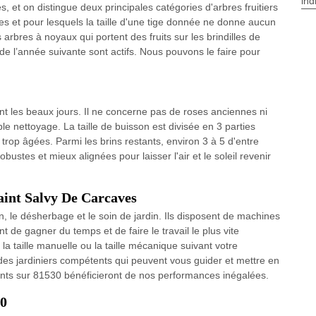
ind
s, et on distingue deux principales catégories d'arbres fruitiers
tiges et pour lesquels la taille d'une tige donnée ne donne aucun
 arbres à noyaux qui portent des fruits sur les brindilles de
 de l’année suivante sont actifs. Nous pouvons le faire pour
nt les beaux jours. Il ne concerne pas de roses anciennes ni
e nettoyage. La taille de buisson est divisée en 3 parties
 trop âgées. Parmi les brins restants, environ 3 à 5 d'entre
ustes et mieux alignées pour laisser l'air et le soleil revenir
Saint Salvy De Carcaves
en, le désherbage et le soin de jardin. Ils disposent de machines
t de gagner du temps et de faire le travail le plus vite
la taille manuelle ou la taille mécanique suivant votre
es jardiniers compétents qui peuvent vous guider et mettre en
ents sur 81530 bénéficieront de nos performances inégalées.
30