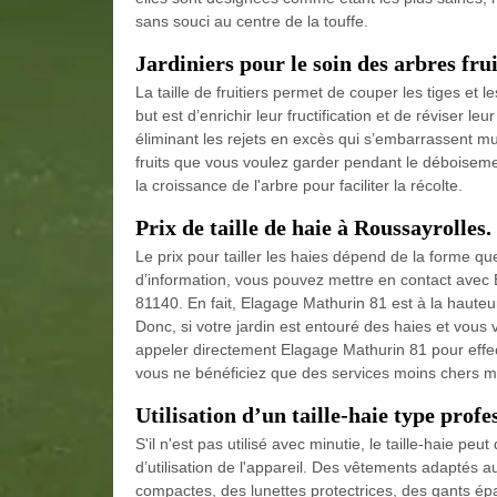
sans souci au centre de la touffe.
Jardiniers pour le soin des arbres fru
La taille de fruitiers permet de couper les tiges e
but est d’enrichir leur fructification et de réviser l
éliminant les rejets en excès qui s’embarrassent m
fruits que vous voulez garder pendant le déboisemen
la croissance de l'arbre pour faciliter la récolte.
Prix de taille de haie à Roussayrolles.
Le prix pour tailler les haies dépend de la forme qu
d’information, vous pouvez mettre en contact avec 
81140. En fait, Elagage Mathurin 81 est à la hauteur 
Donc, si votre jardin est entouré des haies et vous v
appeler directement Elagage Mathurin 81 pour effec
vous ne bénéficiez que des services moins chers ma
Utilisation d’un taille-haie type profe
S'il n'est pas utilisé avec minutie, le taille-haie pe
d’utilisation de l'appareil. Des vêtements adaptés au
compactes, des lunettes protectrices, des gants épa