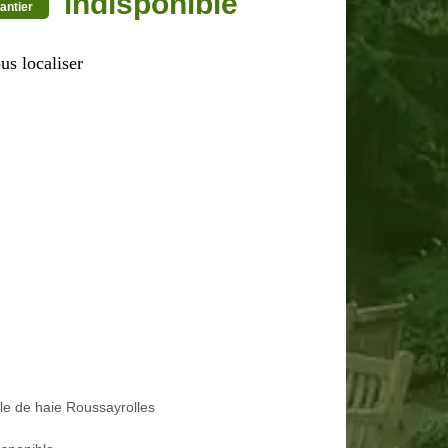
indisponible
antier
us localiser
lle de haie Roussayrolles