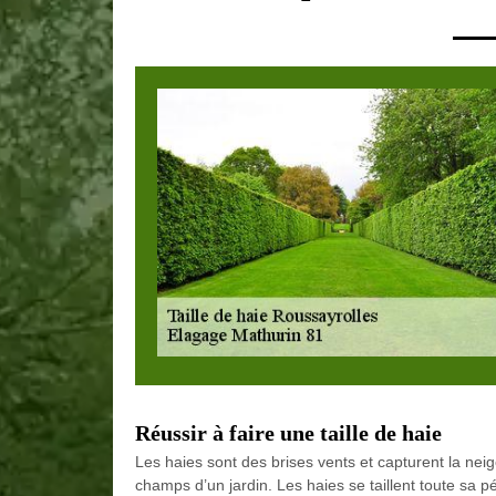
Réussir à faire une taille de haie
Les haies sont des brises vents et capturent la nei
champs d’un jardin. Les haies se taillent toute sa pé