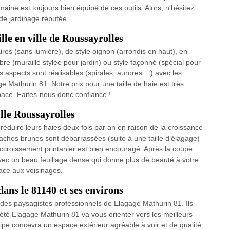
maine est toujours bien équipé de ces outils. Alors, n'hésitez
 de jardinage réputée.
lle en ville de Roussayrolles
res (sans lumière), de style oignon (arrondis en haut), en
bre (muraille stylée pour jardin) ou style façonné (spécial pour
 aspects sont réalisables (spirales, aurores ...) avec les
e Mathurin 81. Notre prix pour une taille de haie est très
space. Faites-nous donc confiance !
ille Roussayrolles
réduire leurs haies deux fois par an en raison de la croissance
 taches brunes sont débarrassées (suite à une taille d’élagage)
l’accroissement printanier est bien encouragé. Après la coupe
avec un beau feuillage dense qui donne plus de beauté à votre
face aux voisinages.
ans le 81140 et ses environs
es des paysagistes professionnels de Elagage Mathurin 81. Ils
été Elagage Mathurin 81 va vous orienter vers les meilleurs
quipe concevra un espace extérieur agréable à voir et de qualité.