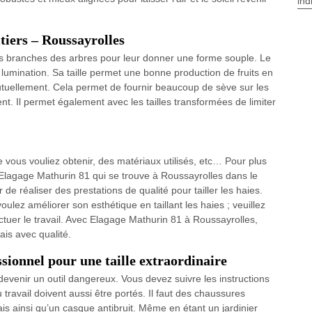
ind
itiers – Roussayrolles
t les branches des arbres pour leur donner une forme souple. Le
eur lumination. Sa taille permet une bonne production de fruits en
utuellement. Cela permet de fournir beaucoup de sève sur les
t. Il permet également avec les tailles transformées de limiter
e vous vouliez obtenir, des matériaux utilisés, etc… Pour plus
Elagage Mathurin 81 qui se trouve à Roussayrolles dans le
de réaliser des prestations de qualité pour tailler les haies.
oulez améliorer son esthétique en taillant les haies ; veuillez
tuer le travail. Avec Elagage Mathurin 81 à Roussayrolles,
is avec qualité.
ssionnel pour une taille extraordinaire
ut devenir un outil dangereux. Vous devez suivre les instructions
 travail doivent aussi être portés. Il faut des chaussures
is ainsi qu’un casque antibruit. Même en étant un jardinier