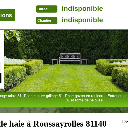
indisponible
Bureau
tions
indisponible
Chantier
age arbre 81
Pose cloture grillage 81
Pose gazon en rouleau
Entretien de
81 et tonte de pelouse
De
 de haie à Roussayrolles 81140