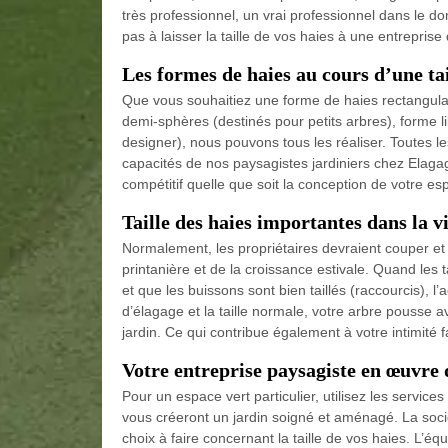
très professionnel, un vrai professionnel dans le do
pas à laisser la taille de vos haies à une entreprise
Les formes de haies au cours d’une tai
Que vous souhaitiez une forme de haies rectangulai
demi-sphères (destinés pour petits arbres), forme li
designer), nous pouvons tous les réaliser. Toutes les
capacités de nos paysagistes jardiniers chez Elagag
compétitif quelle que soit la conception de votre e
Taille des haies importantes dans la v
Normalement, les propriétaires devraient couper et 
printanière et de la croissance estivale. Quand les
et que les buissons sont bien taillés (raccourcis), 
d’élagage et la taille normale, votre arbre pousse 
jardin. Ce qui contribue également à votre intimité 
Votre entreprise paysagiste en œuvre d
Pour un espace vert particulier, utilisez les servic
vous créeront un jardin soigné et aménagé. La soci
choix à faire concernant la taille de vos haies. L’é