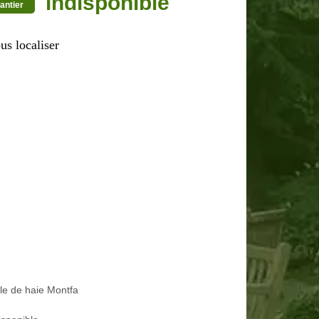
indisponible
antier
us localiser
lle de haie Montfa