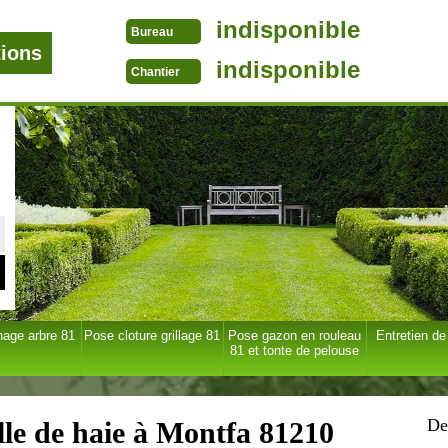
indisponible
Bureau
tions
indisponible
Chantier
age arbre 81
Pose cloture grillage 81
Pose gazon en rouleau
Entretien de
81 et tonte de pelouse
De
ille de haie à Montfa 81210