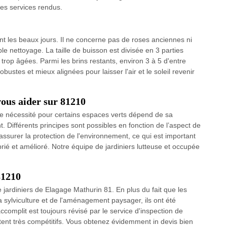
des services rendus.
nt les beaux jours. Il ne concerne pas de roses anciennes ni
e nettoyage. La taille de buisson est divisée en 3 parties
 trop âgées. Parmi les brins restants, environ 3 à 5 d'entre
ustes et mieux alignées pour laisser l'air et le soleil revenir
vous aider sur 81210
tte nécessité pour certains espaces verts dépend de sa
. Différents principes sont possibles en fonction de l’aspect de
 assurer la protection de l'environnement, ce qui est important
oprié et amélioré. Notre équipe de jardiniers lutteuse et occupée
81210
e jardiniers de Elagage Mathurin 81. En plus du fait que les
a sylviculture et de l'aménagement paysager, ils ont été
accomplit est toujours révisé par le service d'inspection de
stent très compétitifs. Vous obtenez évidemment in devis bien