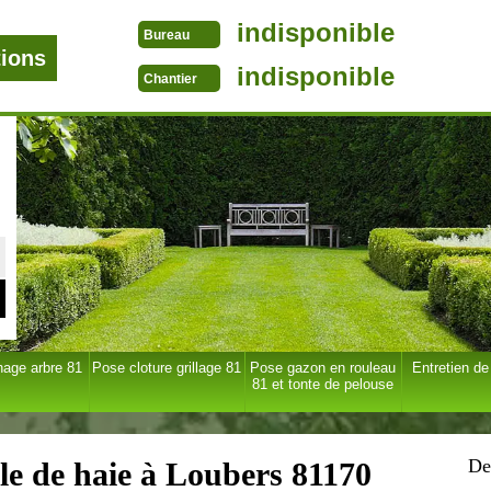
indisponible
Bureau
tions
indisponible
Chantier
age arbre 81
Pose cloture grillage 81
Pose gazon en rouleau
Entretien de
81 et tonte de pelouse
De
lle de haie à Loubers 81170