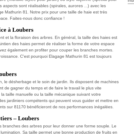
ind
 aspects sont réalisables (spirales, aurores ...) avec les
e Mathurin 81. Notre prix pour une taille de haie est très
space. Faites-nous donc confiance !
vice à Loubers
t et la floraison des arbres. En général, la taille des haies est
aintien des haies permet de réaliser la forme de votre espace
uvez également en profiter pour couper les branches mortes.
croissance. C'est pourquoi Elagage Mathurin 81 est toujours
Loubers
en, le désherbage et le soin de jardin. Ils disposent de machines
t de gagner du temps et de faire le travail le plus vite
la taille manuelle ou la taille mécanique suivant votre
es jardiniers compétents qui peuvent vous guider et mettre en
ents sur 81170 bénéficieront de nos performances inégalées.
itiers – Loubers
t les branches des arbres pour leur donner une forme souple. Le
eur lumination. Sa taille permet une bonne production de fruits en