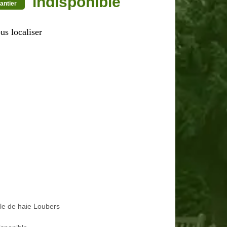
indisponible
antier
us localiser
lle de haie Loubers