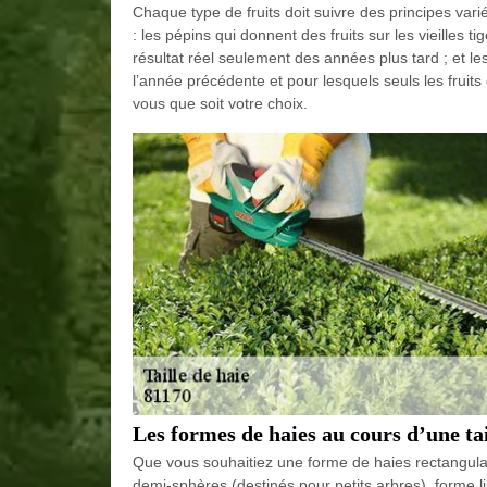
Chaque type de fruits doit suivre des principes varié
: les pépins qui donnent des fruits sur les vieilles 
résultat réel seulement des années plus tard ; et les
l’année précédente et pour lesquels seuls les fruits
vous que soit votre choix.
Les formes de haies au cours d’une tai
Que vous souhaitiez une forme de haies rectangulai
demi-sphères (destinés pour petits arbres), forme li