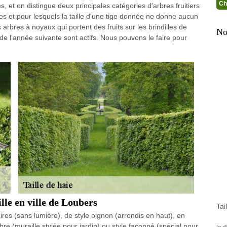
Ch
s, et on distingue deux principales catégories d'arbres fruitiers
tiges et pour lesquels la taille d'une tige donnée ne donne aucun
 arbres à noyaux qui portent des fruits sur les brindilles de
No
 de l’année suivante sont actifs. Nous pouvons le faire pour
lle en ville de Loubers
Tai
res (sans lumière), de style oignon (arrondis en haut), en
bre (muraille stylée pour jardin) ou style façonné (spécial pour