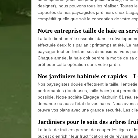
designer), nous pouvons tous les réaliser. Toutes les
capacités de nos paysagistes jardiniers chez Elagag
compétitif quelle que soit la conception de votre e
Notre entreprise taille de haie en ser
La taille tient un rôle essentiel dans le développemen
effectuée deux fois par an : printemps et été. Le m
paysager tout en limitant ses dimensions. Vous po
Chaque année, la haie doit perdre la moitié de sa 
prêt pour cette opération dans votre jardin.
Nos jardiniers habitués et rapides – 
Nos paysagistes doués effectuent la taille, l'entreti
performantes (tondeuses, taille-haies) qui permetten
possible. Notre société Elagage Mathurin 81 réalise 
demande ou aussi l'état de vos haies. Nous avons d
œuvre vos plans avec une grande sécurité. Les cli
Jardiniers pour le soin des arbres fru
La taille de fruitiers permet de couper les tiges e
but est d’enrichir leur fructification et de réviser l