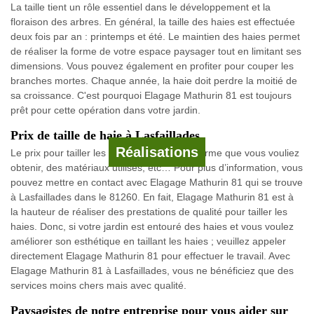
La taille tient un rôle essentiel dans le développement et la
floraison des arbres. En général, la taille des haies est effectuée
deux fois par an : printemps et été. Le maintien des haies permet
de réaliser la forme de votre espace paysager tout en limitant ses
dimensions. Vous pouvez également en profiter pour couper les
branches mortes. Chaque année, la haie doit perdre la moitié de
sa croissance. C'est pourquoi Elagage Mathurin 81 est toujours
prêt pour cette opération dans votre jardin.
Prix de taille de haie à Lasfaillades.
Réalisations
Le prix pour tailler les haies dépend de la forme que vous vouliez
obtenir, des matériaux utilisés, etc… Pour plus d’information, vous
pouvez mettre en contact avec Elagage Mathurin 81 qui se trouve
à Lasfaillades dans le 81260. En fait, Elagage Mathurin 81 est à
la hauteur de réaliser des prestations de qualité pour tailler les
haies. Donc, si votre jardin est entouré des haies et vous voulez
améliorer son esthétique en taillant les haies ; veuillez appeler
directement Elagage Mathurin 81 pour effectuer le travail. Avec
Elagage Mathurin 81 à Lasfaillades, vous ne bénéficiez que des
services moins chers mais avec qualité.
Paysagistes de notre entreprise pour vous aider sur