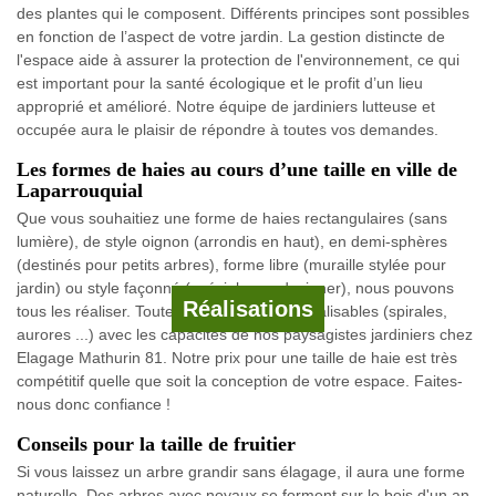
des plantes qui le composent. Différents principes sont possibles
en fonction de l’aspect de votre jardin. La gestion distincte de
l'espace aide à assurer la protection de l'environnement, ce qui
est important pour la santé écologique et le profit d’un lieu
approprié et amélioré. Notre équipe de jardiniers lutteuse et
occupée aura le plaisir de répondre à toutes vos demandes.
Les formes de haies au cours d’une taille en ville de
Laparrouquial
Que vous souhaitiez une forme de haies rectangulaires (sans
lumière), de style oignon (arrondis en haut), en demi-sphères
(destinés pour petits arbres), forme libre (muraille stylée pour
jardin) ou style façonné (spécial pour designer), nous pouvons
Réalisations
tous les réaliser. Toutes les aspects sont réalisables (spirales,
aurores ...) avec les capacités de nos paysagistes jardiniers chez
Elagage Mathurin 81. Notre prix pour une taille de haie est très
compétitif quelle que soit la conception de votre espace. Faites-
nous donc confiance !
Conseils pour la taille de fruitier
Si vous laissez un arbre grandir sans élagage, il aura une forme
naturelle. Des arbres avec noyaux se forment sur le bois d'un an.