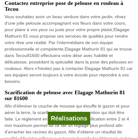
Contactez entreprise pose de pelouse en rouleau à
Tecou
Vous souhaitez avoir un beau verdure dans votre jardin, rêvez
d’une jolie pelouse accompagnant vos fleurs dans votre cours,
pour plaire à vos yeux ou juste pour votre propre plaisir,Elagage
Mathurin 81 vous propose ses services de qualités pour rendre
votre rêve une réalité. Par l’intermédiaire de son équipe
professionnelle et compétente,Elagage Mathurin 81 qui se trouve
dans Tecou81600 effectuera votre désir avec habilité et
délicatesse, possédant la spécialité dans la pose des pelouses en
rouleaux. Alors n’hésitez pas à contacter Elagage Mathurin 81 car
ses équipes seront toujours à votre écoute pour répondre à vos
besoins.
Scarification de pelouse avec Elagage Mathurin 81
sur 81600
Afin d'éliminer la couche de mousse qui étouffe le gazon et pour
aérer la terre, la scarification est une intervention qui doit être
Réalisations
faite. Le règlement en profondeur de la scarification entre 2 et 4
mm maximum permet de ce fait un réglage plus profond afin
d'arracher les racines du gazon. Afin d'obtenir un résultat de