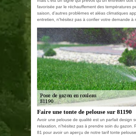
mais c'est un signe qui prévoit qu'un entretien doi
favorisée par le réchauffement des températures p
saison, d’autres problèmes et aléas climatiques app
entretien, n'hésitez pas à confier votre demande à n
Faire une tonte de pelouse sur 81190
Avoir une pelouse de qualité est un parfait design su
relaxation, n'hésitez pas à prendre soin du gazon. 
81 pour avoir un aperçu de notre tarif tonte pelouse