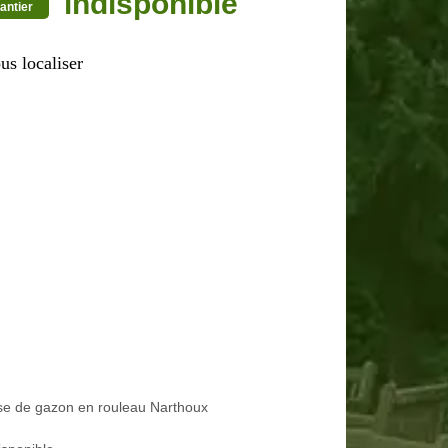
indisponible
antier
us localiser
se de gazon en rouleau Narthoux