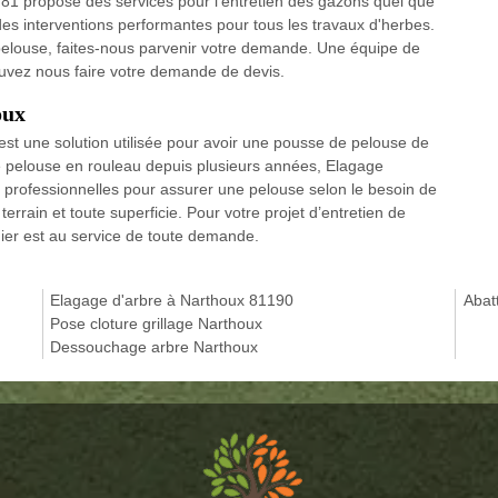
 81 propose des services pour l’entretien des gazons quel que
 des interventions performantes pour tous les travaux d'herbes.
e pelouse, faites-nous parvenir votre demande. Une équipe de
ouvez nous faire votre demande de devis.
oux
 est une solution utilisée pour avoir une pousse de pelouse de
de pelouse en rouleau depuis plusieurs années, Elagage
 professionnelles pour assurer une pelouse selon le besoin de
terrain et toute superficie. Pour votre projet d’entretien de
nier est au service de toute demande.
Elagage d'arbre à Narthoux 81190
Abat
Pose cloture grillage Narthoux
Dessouchage arbre Narthoux