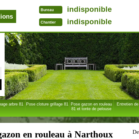
indisponible
Bureau
tions
indisponible
Chantier
age arbre 81
Pose cloture grillage 81
Pose gazon en rouleau
Entretien de
81 et tonte de pelouse
De
 gazon en rouleau à Narthoux