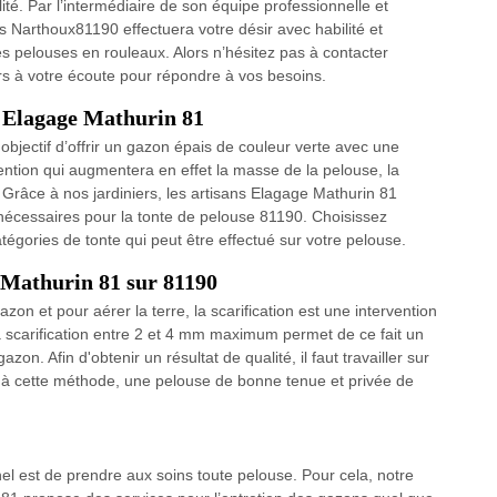
ité. Par l’intermédiaire de son équipe professionnelle et
Narthoux81190 effectuera votre désir avec habilité et
es pelouses en rouleaux. Alors n’hésitez pas à contacter
rs à votre écoute pour répondre à vos besoins.
– Elagage Mathurin 81
objectif d’offrir un gazon épais de couleur verte avec une
vention qui augmentera en effet la masse de la pelouse, la
 Grâce à nos jardiniers, les artisans Elagage Mathurin 81
nécessaires pour la tonte de pelouse 81190. Choisissez
tégories de tonte qui peut être effectué sur votre pelouse.
e Mathurin 81 sur 81190
zon et pour aérer la terre, la scarification est une intervention
la scarification entre 2 et 4 mm maximum permet de ce fait un
zon. Afin d'obtenir un résultat de qualité, il faut travailler sur
e à cette méthode, une pelouse de bonne tenue et privée de
el est de prendre aux soins toute pelouse. Pour cela, notre