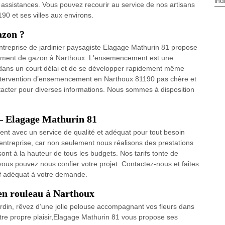
ind
 assistances. Vous pouvez recourir au service de nos artisans
90 et ses villes aux environs.
azon ?
entreprise de jardinier paysagiste Elagage Mathurin 81 propose
ncement de gazon à Narthoux. L'ensemencement est une
dans un court délai et de se développer rapidement même
ne intervention d’ensemencement en Narthoux 81190 pas chère et
ntacter pour diverses informations. Nous sommes à disposition
 – Elagage Mathurin 81
ent avec un service de qualité et adéquat pour tout besoin
 entreprise, car non seulement nous réalisons des prestations
sont à la hauteur de tous les budgets. Nos tarifs tonte de
 vous pouvez nous confier votre projet. Contactez-nous et faites
if adéquat à votre demande.
 en rouleau à Narthoux
rdin, rêvez d’une jolie pelouse accompagnant vos fleurs dans
otre propre plaisir,Elagage Mathurin 81 vous propose ses