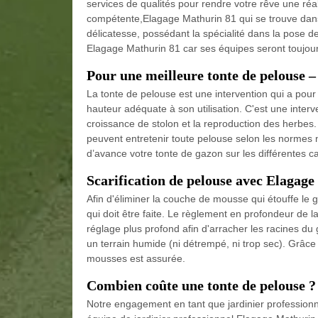
services de qualités pour rendre votre rêve une réal
compétente,Elagage Mathurin 81 qui se trouve dans 
délicatesse, possédant la spécialité dans la pose d
Elagage Mathurin 81 car ses équipes seront toujou
Pour une meilleure tonte de pelouse 
La tonte de pelouse est une intervention qui a pour 
hauteur adéquate à son utilisation. C'est une inter
croissance de stolon et la reproduction des herbes.
peuvent entretenir toute pelouse selon les normes 
d’avance votre tonte de gazon sur les différentes ca
Scarification de pelouse avec Elagag
Afin d'éliminer la couche de mousse qui étouffe le ga
qui doit être faite. Le règlement en profondeur de 
réglage plus profond afin d'arracher les racines du ga
un terrain humide (ni détrempé, ni trop sec). Grâc
mousses est assurée.
Combien coûte une tonte de pelouse ?
Notre engagement en tant que jardinier professionn