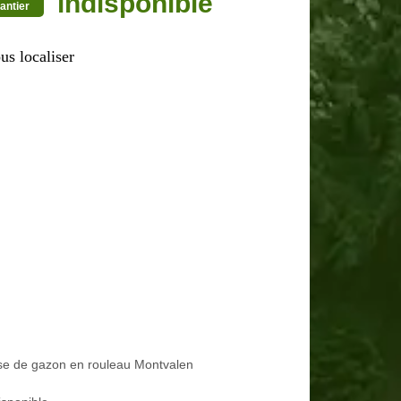
indisponible
antier
us localiser
se de gazon en rouleau Montvalen