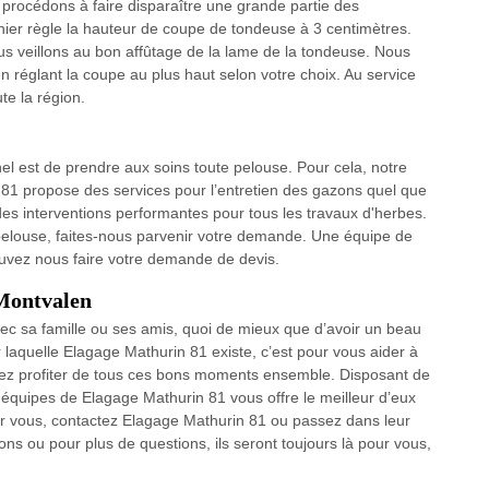
s procédons à faire disparaître une grande partie des
nier règle la hauteur de coupe de tondeuse à 3 centimètres.
us veillons au bon affûtage de la lame de la tondeuse. Nous
 réglant la coupe au plus haut selon votre choix. Au service
e la région.
el est de prendre aux soins toute pelouse. Pour cela, notre
 81 propose des services pour l’entretien des gazons quel que
 des interventions performantes pour tous les travaux d'herbes.
e pelouse, faites-nous parvenir votre demande. Une équipe de
ouvez nous faire votre demande de devis.
 Montvalen
vec sa famille ou ses amis, quoi de mieux que d’avoir un beau
r laquelle Elagage Mathurin 81 existe, c’est pour vous aider à
iez profiter de tous ces bons moments ensemble. Disposant de
équipes de Elagage Mathurin 81 vous offre le meilleur d’eux
ur vous, contactez Elagage Mathurin 81 ou passez dans leur
s ou pour plus de questions, ils seront toujours là pour vous,