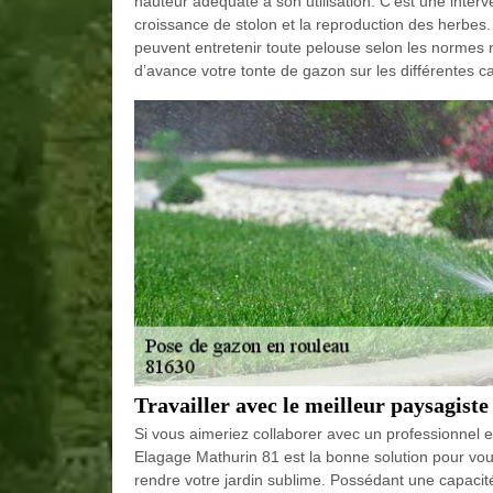
hauteur adéquate à son utilisation. C'est une inter
croissance de stolon et la reproduction des herbes.
peuvent entretenir toute pelouse selon les normes 
d’avance votre tonte de gazon sur les différentes ca
Travailler avec le meilleur paysagist
Si vous aimeriez collaborer avec un professionnel 
Elagage Mathurin 81 est la bonne solution pour vou
rendre votre jardin sublime. Possédant une capacit