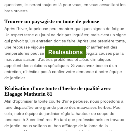
questions, ils seront toujours là pour vous, en vous accueillant les
bras ouverts.
Trouver un paysagiste en tonte de pelouse
Après l’hiver, la pelouse peut montrer quelques signes de fatigue.
Un aspect terne ou jauni ne doit pas inquiéter, mais c'est un signe
qui prévoit qu'un entretien doit se faire. Après une première tonte,
une repousse vigoureuse favorisée par le réchauffement des
Réalisations
températures peut se manifester. Outre les dégâts causés par la
mauvaise saison, d’autres problèmes et aléas climatiques
appellent des solutions spécifiques. Si vous avez besoin d’un
entretien, n'hésitez pas à confier votre demande à notre équipe
de jardinier.
Réalisation d’une tonte d’herbe de qualité avec
Elagage Mathurin 81
Afin d'optimiser la tonte courte d'une pelouse, nous procédons à
faire disparaître une grande partie des mauvaises herbes. Pour
cela, notre équipe de jardinier règle la hauteur de coupe de
tondeuse à 3 centimètres. En tant que professionnels en travaux
de jardin, nous veillons au bon affûtage de la lame de la