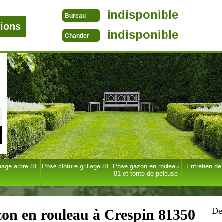
indisponible
Bureau
tions
indisponible
Chantier
age arbre 81
Pose cloture grillage 81
Pose gazon en rouleau
Entretien de
81 et tonte de pelouse
De
zon en rouleau à Crespin 81350