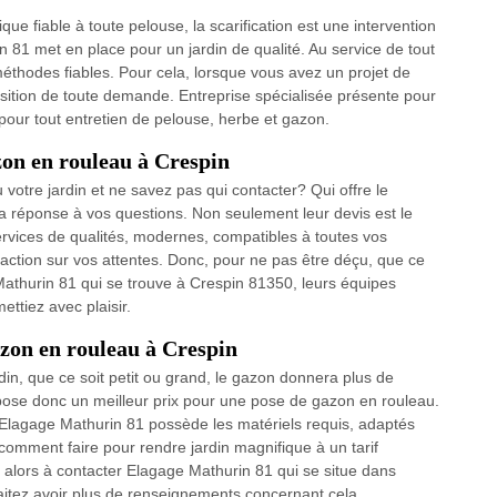
que fiable à toute pelouse, la scarification est une intervention
 81 met en place pour un jardin de qualité. Au service de tout
éthodes fiables. Pour cela, lorsque vous avez un projet de
osition de toute demande. Entreprise spécialisée présente pour
pour tout entretien de pelouse, herbe et gazon.
zon en rouleau à Crespin
otre jardin et ne savez pas qui contacter? Qui offre le
la réponse à vos questions. Non seulement leur devis est le
services de qualités, modernes, compatibles à toutes vos
ction sur vos attentes. Donc, pour ne pas être déçu, que ce
Mathurin 81 qui se trouve à Crespin 81350, leurs équipes
ttiez avec plaisir.
azon en rouleau à Crespin
din, que ce soit petit ou grand, le gazon donnera plus de
ose donc un meilleur prix pour une pose de gazon en rouleau.
 Elagage Mathurin 81 possède les matériels requis, adaptés
omment faire pour rendre jardin magnifique à un tarif
 alors à contacter Elagage Mathurin 81 qui se situe dans
itez avoir plus de renseignements concernant cela.