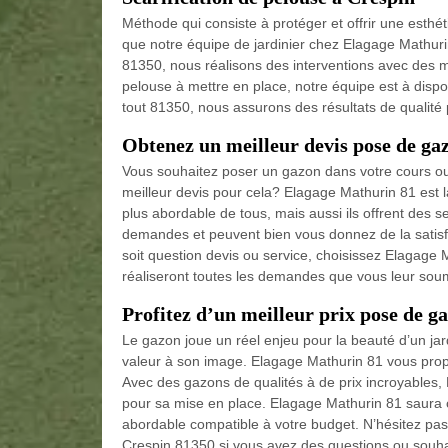
Méthode qui consiste à protéger et offrir une esthéti
que notre équipe de jardinier chez Elagage Mathurin
81350, nous réalisons des interventions avec des m
pelouse à mettre en place, notre équipe est à disp
tout 81350, nous assurons des résultats de qualité 
Obtenez un meilleur devis pose de ga
Vous souhaitez poser un gazon dans votre cours ou v
meilleur devis pour cela? Elagage Mathurin 81 est 
plus abordable de tous, mais aussi ils offrent des 
demandes et peuvent bien vous donnez de la satisfa
soit question devis ou service, choisissez Elagage 
réaliseront toutes les demandes que vous leur soume
Profitez d’un meilleur prix pose de g
Le gazon joue un réel enjeu pour la beauté d’un jar
valeur à son image. Elagage Mathurin 81 vous prop
Avec des gazons de qualités à de prix incroyables,
pour sa mise en place. Elagage Mathurin 81 saura c
abordable compatible à votre budget. N’hésitez pas
Crespin 81350 si vous avez des questions ou souha