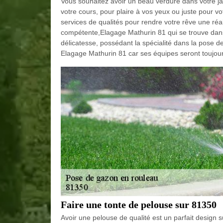
Vous souhaitez avoir un beau verdure dans votre ja
votre cours, pour plaire à vos yeux ou juste pour v
services de qualités pour rendre votre rêve une réal
compétente,Elagage Mathurin 81 qui se trouve dans 
délicatesse, possédant la spécialité dans la pose d
Elagage Mathurin 81 car ses équipes seront toujou
Faire une tonte de pelouse sur 81350
Avoir une pelouse de qualité est un parfait design su