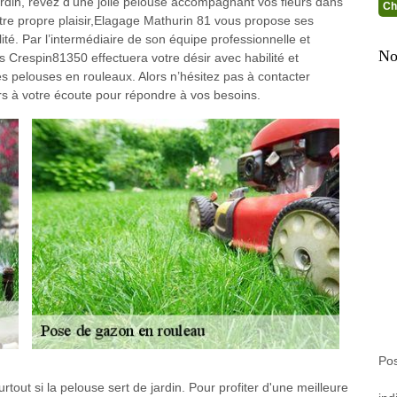
rdin, rêvez d’une jolie pelouse accompagnant vos fleurs dans
Ch
otre propre plaisir,Elagage Mathurin 81 vous propose ses
ité. Par l’intermédiaire de son équipe professionnelle et
No
Crespin81350 effectuera votre désir avec habilité et
es pelouses en rouleaux. Alors n’hésitez pas à contacter
rs à votre écoute pour répondre à vos besoins.
Pos
rtout si la pelouse sert de jardin. Pour profiter d'une meilleure