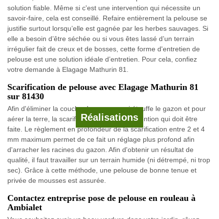
solution fiable. Même si c'est une intervention qui nécessite un
savoir-faire, cela est conseillé. Refaire entièrement la pelouse se
justifie surtout lorsqu’elle est gagnée par les herbes sauvages. Si
elle a besoin d’être séchée ou si vous êtes lassé d’un terrain
irrégulier fait de creux et de bosses, cette forme d'entretien de
pelouse est une solution idéale d’entretien. Pour cela, confiez
votre demande à Elagage Mathurin 81.
Scarification de pelouse avec Elagage Mathurin 81
sur 81430
Afin d'éliminer la couche de mousse qui étouffe le gazon et pour
Réalisations
aérer la terre, la scarification est une intervention qui doit être
faite. Le règlement en profondeur de la scarification entre 2 et 4
mm maximum permet de ce fait un réglage plus profond afin
d'arracher les racines du gazon. Afin d'obtenir un résultat de
qualité, il faut travailler sur un terrain humide (ni détrempé, ni trop
sec). Grâce à cette méthode, une pelouse de bonne tenue et
privée de mousses est assurée.
Contactez entreprise pose de pelouse en rouleau à
Ambialet