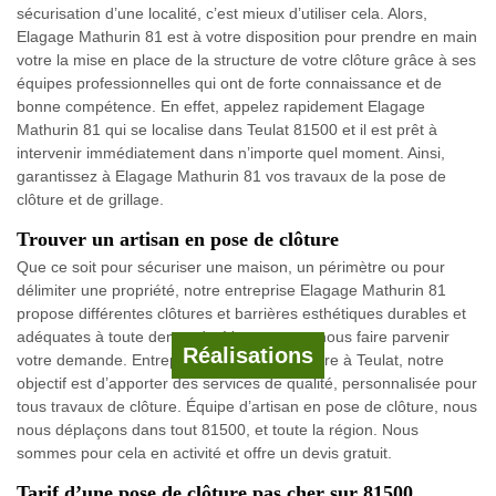
sécurisation d’une localité, c’est mieux d’utiliser cela. Alors,
Elagage Mathurin 81 est à votre disposition pour prendre en main
votre la mise en place de la structure de votre clôture grâce à ses
équipes professionnelles qui ont de forte connaissance et de
bonne compétence. En effet, appelez rapidement Elagage
Mathurin 81 qui se localise dans Teulat 81500 et il est prêt à
intervenir immédiatement dans n’importe quel moment. Ainsi,
garantissez à Elagage Mathurin 81 vos travaux de la pose de
clôture et de grillage.
Trouver un artisan en pose de clôture
Que ce soit pour sécuriser une maison, un périmètre ou pour
délimiter une propriété, notre entreprise Elagage Mathurin 81
propose différentes clôtures et barrières esthétiques durables et
adéquates à toute demande. Vous pouvez nous faire parvenir
Réalisations
votre demande. Entreprise en pose de clôture à Teulat, notre
objectif est d’apporter des services de qualité, personnalisée pour
tous travaux de clôture. Équipe d’artisan en pose de clôture, nous
nous déplaçons dans tout 81500, et toute la région. Nous
sommes pour cela en activité et offre un devis gratuit.
Tarif d’une pose de clôture pas cher sur 81500