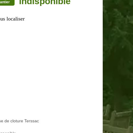
indisponible
antier
us localiser
e de cloture Terssac