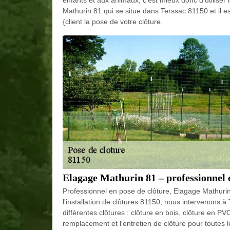
Mathurin 81 qui se situe dans Terssac 81150 et il es
{client la pose de votre clôture.
Elagage Mathurin 81 – professionnel e
Professionnel en pose de clôture, Elagage Mathurin
l'installation de clôtures 81150, nous intervenons à 
différentes clôtures : clôture en bois, clôture en P
remplacement et l'entretien de clôture pour toutes 