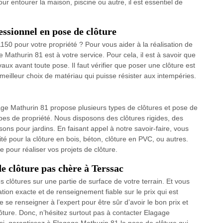
our entourer la maison, piscine ou autre, il est essentiel de
ssionnel en pose de clôture
150 pour votre propriété ? Pour vous aider à la réalisation de
e Mathurin 81 est à votre service. Pour cela, il est à savoir que
aux avant toute pose. Il faut vérifier que poser une clôture est
 meilleur choix de matériau qui puisse résister aux intempéries.
ge Mathurin 81 propose plusieurs types de clôtures et pose de
pes de propriété. Nous disposons des clôtures rigides, des
sons pour jardins. En faisant appel à notre savoir-faire, vous
té pour la clôture en bois, béton, clôture en PVC, ou autres.
e pour réaliser vos projets de clôture.
e clôture pas chère à Terssac
 clôtures sur une partie de surface de votre terrain. Et vous
ion exacte et de renseignement fiable sur le prix qui est
e se renseigner à l’expert pour être sûr d’avoir le bon prix et
lôture. Donc, n’hésitez surtout pas à contacter Elagage
si, garantissez à Elagage Mathurin 81 la pose de clôture qui