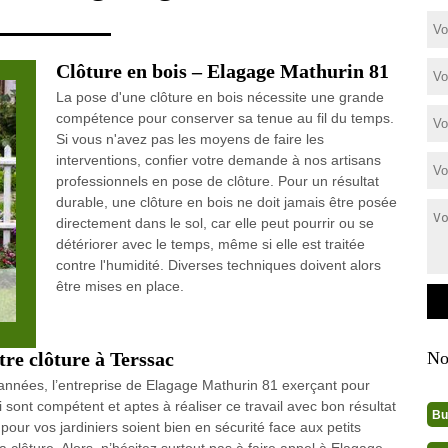
Clôture en bois – Elagage Mathurin 81
La pose d'une clôture en bois nécessite une grande
compétence pour conserver sa tenue au fil du temps.
Si vous n'avez pas les moyens de faire les
interventions, confier votre demande à nos artisans
professionnels en pose de clôture. Pour un résultat
durable, une clôture en bois ne doit jamais être posée
directement dans le sol, car elle peut pourrir ou se
détériorer avec le temps, même si elle est traitée
contre l'humidité. Diverses techniques doivent alors
être mises en place.
tre clôture à Terssac
No
années, l’entreprise de Elagage Mathurin 81 exerçant pour
i sont compétent et aptes à réaliser ce travail avec bon résultat
Bu
ur vos jardiniers soient bien en sécurité face aux petits
a clôture. Alors, n’hésitez surtout pas à faire appel à Elagage