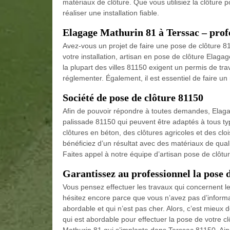
matériaux de clôture. Que vous utilisiez la clôture p
réaliser une installation fiable.
Elagage Mathurin 81 à Terssac – profe
Avez-vous un projet de faire une pose de clôture 81
votre installation, artisan en pose de clôture Elagag
la plupart des villes 81150 exigent un permis de trav
réglementer. Également, il est essentiel de faire un
Société de pose de clôture 81150
Afin de pouvoir répondre à toutes demandes, Elaga
palissade 81150 qui peuvent être adaptés à tous ty
clôtures en béton, des clôtures agricoles et des cloi
bénéficiez d’un résultat avec des matériaux de quali
Faites appel à notre équipe d’artisan pose de clôtur
Garantissez au professionnel la pose d
Vous pensez effectuer les travaux qui concernent les
hésitez encore parce que vous n’avez pas d’informat
abordable et qui n’est pas cher. Alors, c’est mieux d
qui est abordable pour effectuer la pose de votre c
Mathurin 81 qui s’implante dans Terssac 81150. Ain