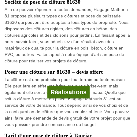
Société de pose de clôture 81630
Afin de pouvoir répondre à toutes demandes, Elagage Mathurin
81 propose plusieurs types de clôtures et pose de palissade
81630 qui peuvent être adaptés à tous types de propriété. Nous
disposons des clôtures rigides, des clôtures en béton, des
clôtures agricoles et des cloisons pour jardins. En faisant appel à
notre savoir-faire, vous bénéficiez d’un résultat avec des
matériaux de qualité pour la clôture en bois, béton, clôture en
PVC, ou autres. Faites appel à notre équipe d’artisan pose de
clôture pour réaliser vos projets de clôture.
Poser une clôture sur 81630 – devis offert
La clôture est une protection pour tout terrain ou toute maison.
Elle peut être en effet une brise vue ou un brise-vent, mais
Réalisations
également elle sert à clôturer un refuge d’animaux. Quelle que
soit la clôture à mettre en place, Elagage Mathurin 81 est au
service de votre demande. Tout dépend ainsi de vos choix et de
la configuration de clôture que vous voulez obtenir. Vous pouvez
ainsi faire une demande de devis gratuit de votre projet pour que
vous puissiez prendre connaissance du budget.
Tarif d’une pose de clôture à Tauriac