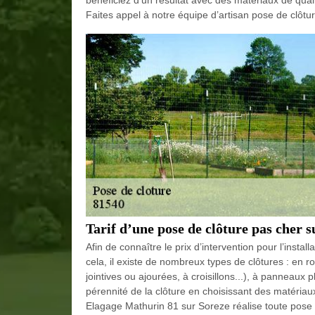
Faites appel à notre équipe d’artisan pose de clôtur
Tarif d’une pose de clôture pas cher 
Afin de connaître le prix d’intervention pour l’insta
cela, il existe de nombreux types de clôtures : en ro
jointives ou ajourées, à croisillons...), à panneaux ple
pérennité de la clôture en choisissant des matériaux
Elagage Mathurin 81 sur Soreze réalise toute pose 