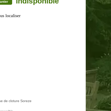
indisponible
antier
us localiser
e de cloture Soreze