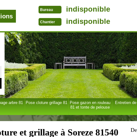
indisponible
Bureau
tions
indisponible
Chantier
age arbre 81
Pose cloture grillage 81
Pose gazon en rouleau
Entretien de
81 et tonte de pelouse
De
ture et grillage à Soreze 81540