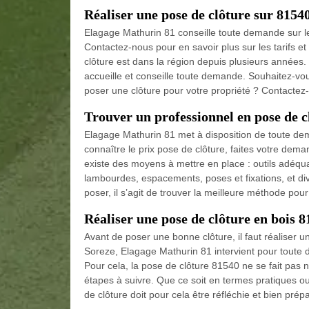
Réaliser une pose de clôture sur 8154
Elagage Mathurin 81 conseille toute demande sur le 
Contactez-nous pour en savoir plus sur les tarifs et
clôture est dans la région depuis plusieurs années.
accueille et conseille toute demande. Souhaitez-vou
poser une clôture pour votre propriété ? Contactez-
Trouver un professionnel en pose de c
Elagage Mathurin 81 met à disposition de toute de
connaître le prix pose de clôture, faites votre demand
existe des moyens à mettre en place : outils adéqua
lambourdes, espacements, poses et fixations, et dive
poser, il s’agit de trouver la meilleure méthode pour
Réaliser une pose de clôture en bois
Avant de poser une bonne clôture, il faut réaliser u
Soreze, Elagage Mathurin 81 intervient pour toute de
Pour cela, la pose de clôture 81540 ne se fait pas
étapes à suivre. Que ce soit en termes pratiques ou 
de clôture doit pour cela être réfléchie et bien prép