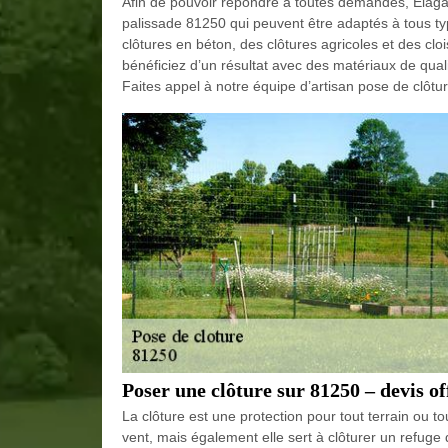
Afin de pouvoir répondre à toutes demandes, Elaga
palissade 81250 qui peuvent être adaptés à tous ty
clôtures en béton, des clôtures agricoles et des cloi
bénéficiez d’un résultat avec des matériaux de quali
Faites appel à notre équipe d’artisan pose de clôtur
Poser une clôture sur 81250 – devis of
La clôture est une protection pour tout terrain ou to
vent, mais également elle sert à clôturer un refuge 