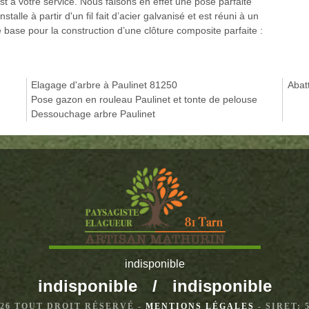
t à votre service. Nous faisons en effet une pose parfaite
talle à partir d'un fil fait d’acier galvanisé et est réuni à un
 base pour la construction d’une clôture composite parfaite :
Elagage d'arbre à Paulinet 81250
Abat
Pose gazon en rouleau Paulinet et tonte de pelouse
Dessouchage arbre Paulinet
indisponible
indisponible
/
indisponible
2026 TOUT DROIT RÉSERVÉ -
MENTIONS LÉGALES
- SIRET: 5