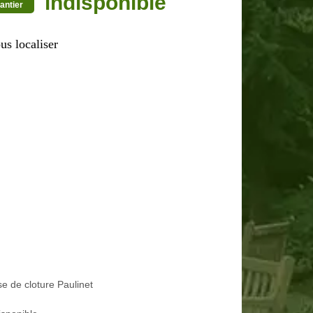
indisponible
antier
us localiser
e de cloture Paulinet