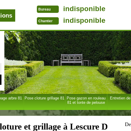
indisponible
Bureau
tions
indisponible
Chantier
age arbre 81
Pose cloture grillage 81
Pose gazon en rouleau
Entretien de
81 et tonte de pelouse
De
loture et grillage à Lescure D