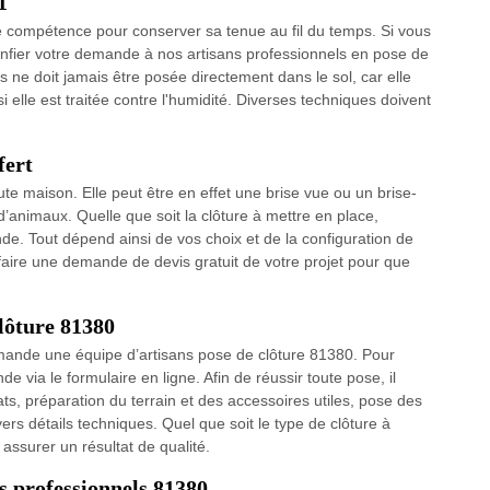
1
e compétence pour conserver sa tenue au fil du temps. Si vous
confier votre demande à nos artisans professionnels en pose de
is ne doit jamais être posée directement dans le sol, car elle
 elle est traitée contre l'humidité. Diverses techniques doivent
fert
ute maison. Elle peut être en effet une brise vue ou un brise-
d’animaux. Quelle que soit la clôture à mettre en place,
e. Tout dépend ainsi de vos choix et de la configuration de
faire une demande de devis gratuit de votre projet pour que
lôture 81380
mande une équipe d’artisans pose de clôture 81380. Pour
e via le formulaire en ligne. Afin de réussir toute pose, il
ts, préparation du terrain et des accessoires utiles, pose des
rs détails techniques. Quel que soit le type de clôture à
 assurer un résultat de qualité.
os professionnels 81380