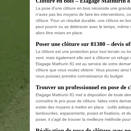
Clôture en bois – Elagage Mathurin 8
La pose d'une clôture en bois nécessite une grand
n'avez pas les moyens de faire les interventions, 
clôture. Pour un résultat durable, une clôture en bo
peut pourrir ou se détériorer avec le temps, même si
alors être mises en place.
Poser une clôture sur 81380 – devis of
La clôture est une protection pour tout terrain ou to
vent, mais également elle sert à clôturer un refuge 
Elagage Mathurin 81 est au service de votre demand
clôture que vous voulez obtenir. Vous pouvez ainsi 
vous puissiez prendre connaissance du budget.
Trouver un professionnel en pose de c
Elagage Mathurin 81 met à disposition de toute de
connaître le prix pose de clôture, faites votre demand
existe des moyens à mettre en place : outils adéqua
lambourdes, espacements, poses et fixations, et dive
poser, il s’agit de trouver la meilleure méthode pour
Réalisation de pose de clôture avec n