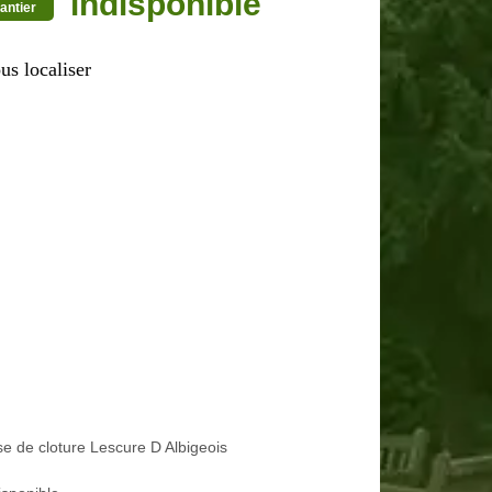
indisponible
antier
us localiser
e de cloture Lescure D Albigeois