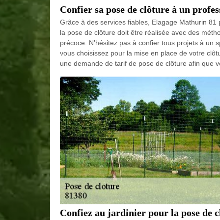
Confier sa pose de clôture à un profes
Grâce à des services fiables, Elagage Mathurin 81 
la pose de clôture doit être réalisée avec des métho
précoce. N’hésitez pas à confier tous projets à un s
vous choisissez pour la mise en place de votre clôtu
une demande de tarif de pose de clôture afin que v
Confiez au jardinier pour la pose de c