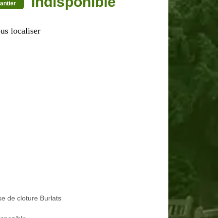
indisponible
antier
us localiser
e de cloture Burlats