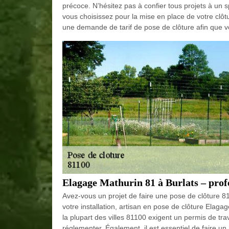
précoce. N’hésitez pas à confier tous projets à un s
vous choisissez pour la mise en place de votre clôtu
une demande de tarif de pose de clôture afin que v
Elagage Mathurin 81 à Burlats – profe
Avez-vous un projet de faire une pose de clôture 81
votre installation, artisan en pose de clôture Elagag
la plupart des villes 81100 exigent un permis de trav
réglementer. Également, il est essentiel de faire un