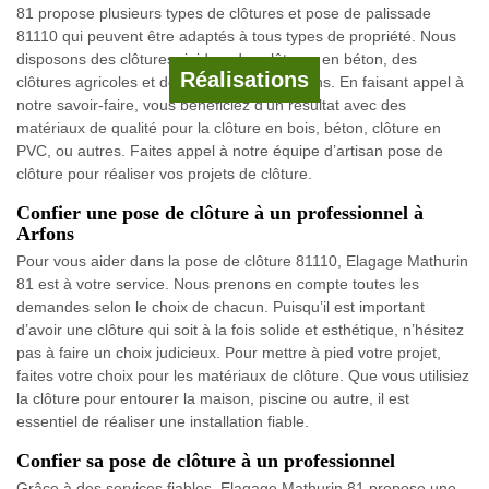
81 propose plusieurs types de clôtures et pose de palissade
81110 qui peuvent être adaptés à tous types de propriété. Nous
disposons des clôtures rigides, des clôtures en béton, des
Réalisations
clôtures agricoles et des cloisons pour jardins. En faisant appel à
notre savoir-faire, vous bénéficiez d’un résultat avec des
matériaux de qualité pour la clôture en bois, béton, clôture en
PVC, ou autres. Faites appel à notre équipe d’artisan pose de
clôture pour réaliser vos projets de clôture.
Confier une pose de clôture à un professionnel à
Arfons
Pour vous aider dans la pose de clôture 81110, Elagage Mathurin
81 est à votre service. Nous prenons en compte toutes les
demandes selon le choix de chacun. Puisqu’il est important
d’avoir une clôture qui soit à la fois solide et esthétique, n’hésitez
pas à faire un choix judicieux. Pour mettre à pied votre projet,
faites votre choix pour les matériaux de clôture. Que vous utilisiez
la clôture pour entourer la maison, piscine ou autre, il est
essentiel de réaliser une installation fiable.
Confier sa pose de clôture à un professionnel
Grâce à des services fiables, Elagage Mathurin 81 propose une