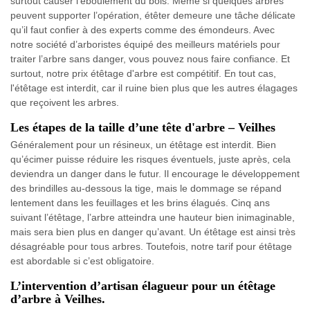
surtout causer l’éboulement du bois. Même si quelques arbres
peuvent supporter l’opération, étêter demeure une tâche délicate
qu’il faut confier à des experts comme des émondeurs. Avec
notre société d’arboristes équipé des meilleurs matériels pour
traiter l’arbre sans danger, vous pouvez nous faire confiance. Et
surtout, notre prix étêtage d'arbre est compétitif. En tout cas,
l'étêtage est interdit, car il ruine bien plus que les autres élagages
que reçoivent les arbres.
Les étapes de la taille d’une tête d'arbre – Veilhes
Généralement pour un résineux, un étêtage est interdit. Bien
qu’écimer puisse réduire les risques éventuels, juste après, cela
deviendra un danger dans le futur. Il encourage le développement
des brindilles au-dessous la tige, mais le dommage se répand
lentement dans les feuillages et les brins élagués. Cinq ans
suivant l’étêtage, l’arbre atteindra une hauteur bien inimaginable,
mais sera bien plus en danger qu’avant. Un étêtage est ainsi très
désagréable pour tous arbres. Toutefois, notre tarif pour étêtage
est abordable si c’est obligatoire.
L’intervention d’artisan élagueur pour un étêtage
d’arbre à Veilhes.