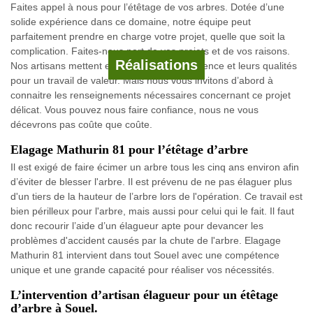
Faites appel à nous pour l’étêtage de vos arbres. Dotée d’une
solide expérience dans ce domaine, notre équipe peut
parfaitement prendre en charge votre projet, quelle que soit la
complication. Faites-nous part de vos projets et de vos raisons.
Réalisations
Nos artisans mettent en œuvre leur compétence et leurs qualités
pour un travail de valeur. Mais nous vous invitons d’abord à
connaitre les renseignements nécessaires concernant ce projet
délicat. Vous pouvez nous faire confiance, nous ne vous
décevrons pas coûte que coûte.
Elagage Mathurin 81 pour l’étêtage d’arbre
Il est exigé de faire écimer un arbre tous les cinq ans environ afin
d’éviter de blesser l'arbre. Il est prévenu de ne pas élaguer plus
d'un tiers de la hauteur de l’arbre lors de l'opération. Ce travail est
bien périlleux pour l'arbre, mais aussi pour celui qui le fait. Il faut
donc recourir l’aide d’un élagueur apte pour devancer les
problèmes d'accident causés par la chute de l'arbre. Elagage
Mathurin 81 intervient dans tout Souel avec une compétence
unique et une grande capacité pour réaliser vos nécessités.
L’intervention d’artisan élagueur pour un étêtage
d’arbre à Souel.