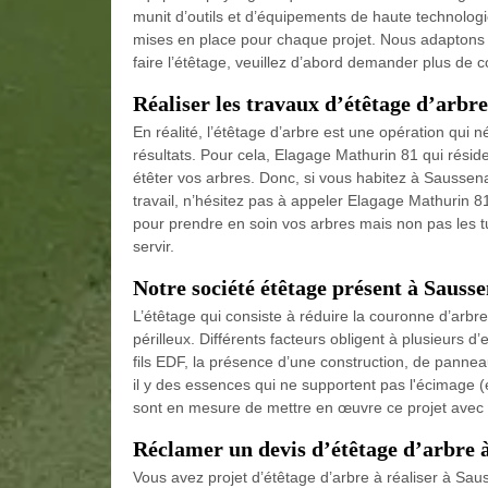
munit d’outils et d’équipements de haute technolo
mises en place pour chaque projet. Nous adaptons n
faire l’étêtage, veuillez d’abord demander plus de co
Réaliser les travaux d’étêtage d’arbr
En réalité, l’étêtage d’arbre est une opération qui n
résultats. Pour cela, Elagage Mathurin 81 qui résid
étêter vos arbres. Donc, si vous habitez à Saussen
travail, n’hésitez pas à appeler Elagage Mathurin 8
pour prendre en soin vos arbres mais non pas les tue
servir.
Notre société étêtage présent à Sauss
L’étêtage qui consiste à réduire la couronne d’arbre
périlleux. Différents facteurs obligent à plusieurs 
fils EDF, la présence d’une construction, de pannea
il y des essences qui ne supportent pas l'écimage (
sont en mesure de mettre en œuvre ce projet avec
Réclamer un devis d’étêtage d’arbre 
Vous avez projet d’étêtage d’arbre à réaliser à S