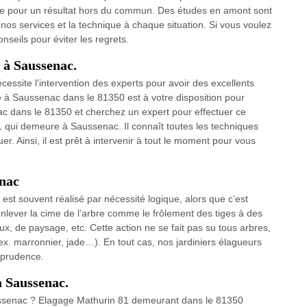
gie pour un résultat hors du commun. Des études en amont sont
os services et la technique à chaque situation. Si vous voulez
nseils pour éviter les regrets.
e à Saussenac.
écessite l’intervention des experts pour avoir des excellents
e à Saussenac dans le 81350 est à votre disposition pour
ac dans le 81350 et cherchez un expert pour effectuer ce
1 qui demeure à Saussenac. Il connaît toutes les techniques
r. Ainsi, il est prêt à intervenir à tout le moment pour vous
enac
 est souvent réalisé par nécessité logique, alors que c’est
d’enlever la cime de l’arbre comme le frôlement des tiges à des
ux, de paysage, etc. Cette action ne se fait pas su tous arbres,
ex. marronnier, jade…). En tout cas, nos jardiniers élagueurs
 prudence.
à Saussenac.
aussenac ? Elagage Mathurin 81 demeurant dans le 81350