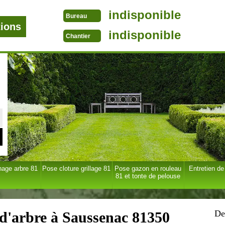
indisponible
Bureau
tions
indisponible
Chantier
age arbre 81
Pose cloture grillage 81
Pose gazon en rouleau
Entretien de
81 et tonte de pelouse
De
 d'arbre à Saussenac 81350