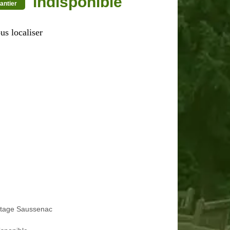
indisponible
antier
us localiser
etage Saussenac