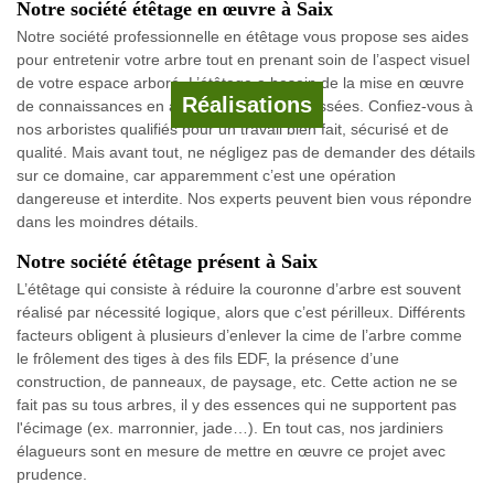
Notre société étêtage en œuvre à Saix
Notre société professionnelle en étêtage vous propose ses aides
pour entretenir votre arbre tout en prenant soin de l’aspect visuel
de votre espace arboré. L’étêtage a besoin de la mise en œuvre
Réalisations
de connaissances en arboriculture très poussées. Confiez-vous à
nos arboristes qualifiés pour un travail bien fait, sécurisé et de
qualité. Mais avant tout, ne négligez pas de demander des détails
sur ce domaine, car apparemment c’est une opération
dangereuse et interdite. Nos experts peuvent bien vous répondre
dans les moindres détails.
Notre société étêtage présent à Saix
L’étêtage qui consiste à réduire la couronne d’arbre est souvent
réalisé par nécessité logique, alors que c’est périlleux. Différents
facteurs obligent à plusieurs d’enlever la cime de l’arbre comme
le frôlement des tiges à des fils EDF, la présence d’une
construction, de panneaux, de paysage, etc. Cette action ne se
fait pas su tous arbres, il y des essences qui ne supportent pas
l'écimage (ex. marronnier, jade…). En tout cas, nos jardiniers
élagueurs sont en mesure de mettre en œuvre ce projet avec
prudence.