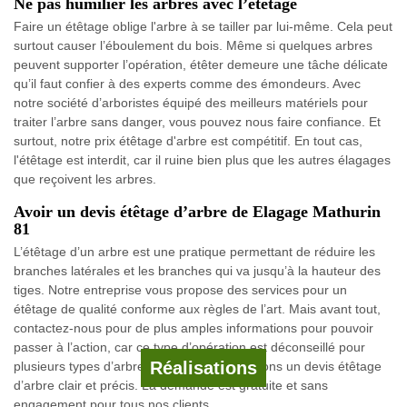
Ne pas humilier les arbres avec l’étêtage
Faire un étêtage oblige l'arbre à se tailler par lui-même. Cela peut
surtout causer l’éboulement du bois. Même si quelques arbres
peuvent supporter l’opération, étêter demeure une tâche délicate
qu’il faut confier à des experts comme des émondeurs. Avec
notre société d’arboristes équipé des meilleurs matériels pour
traiter l’arbre sans danger, vous pouvez nous faire confiance. Et
surtout, notre prix étêtage d'arbre est compétitif. En tout cas,
l'étêtage est interdit, car il ruine bien plus que les autres élagages
que reçoivent les arbres.
Avoir un devis étêtage d’arbre de Elagage Mathurin
81
L’étêtage d’un arbre est une pratique permettant de réduire les
branches latérales et les branches qui va jusqu’à la hauteur des
tiges. Notre entreprise vous propose des services pour un
étêtage de qualité conforme aux règles de l’art. Mais avant tout,
contactez-nous pour de plus amples informations pour pouvoir
passer à l’action, car ce type d’opération est déconseillé pour
Réalisations
plusieurs types d’arbre. Nous vous fournissons un devis étêtage
d’arbre clair et précis. La demande est gratuite et sans
engagement pour tous nos clients.