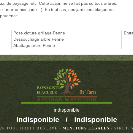
ux, de paysage, etc. Cette action ne se fait pas su tous arbres,
ex. marronnier, jade…). En tout cas, nos jardiniers élagueurs
 prudence.
Pose cloture grillage Penne
Entr
Dessouchage arbre Penne
Abattage arbre Penne
indisponible
indisponible
/
indisponible
2026 TOUT DROIT RÉSERVÉ -
MENTIONS LÉGALES
- SIRET: 5