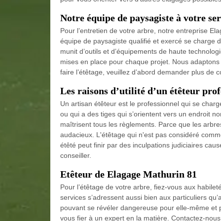
Notre équipe de paysagiste à votre ser
Pour l’entretien de votre arbre, notre entreprise E
équipe de paysagiste qualifié et exercé se charge d
munit d’outils et d’équipements de haute technolo
mises en place pour chaque projet. Nous adaptons n
faire l’étêtage, veuillez d’abord demander plus de co
Les raisons d’utilité d’un étêteur pro
Un artisan étêteur est le professionnel qui se charg
ou qui a des tiges qui s’orientent vers un endroit 
maîtrisent tous les règlements. Parce que les arbres 
audacieux. L'étêtage qui n'est pas considéré comm
étêté peut finir par des inculpations judiciaires c
conseiller.
Etêteur de Elagage Mathurin 81
Pour l’étêtage de votre arbre, fiez-vous aux habilet
services s’adressent aussi bien aux particuliers qu’
pouvant se révéler dangereuse pour elle-même et po
vous fier à un expert en la matière. Contactez-nous