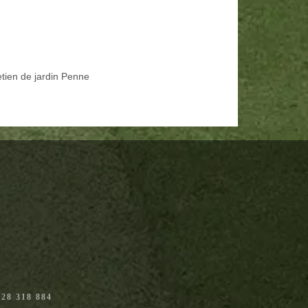
etien de jardin Penne
28 318 884