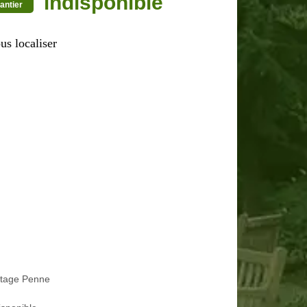
indisponible
antier
us localiser
etage Penne