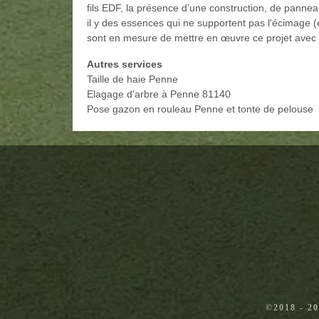
fils EDF, la présence d’une construction, de pannea
il y des essences qui ne supportent pas l'écimage (
sont en mesure de mettre en œuvre ce projet avec
Autres services
Taille de haie Penne
Elagage d'arbre à Penne 81140
Pose gazon en rouleau Penne et tonte de pelouse
©2018 - 