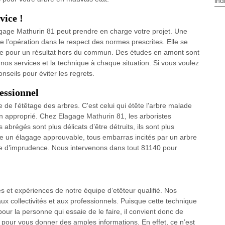
ind
vice !
lagage Mathurin 81 peut prendre en charge votre projet. Une
e l’opération dans le respect des normes prescrites. Elle se
gie pour un résultat hors du commun. Des études en amont sont
os services et la technique à chaque situation. Si vous voulez
nseils pour éviter les regrets.
fessionnel
e de l'étêtage des arbres. C'est celui qui étête l'arbre malade
non approprié. Chez Elagage Mathurin 81, les arboristes
abrégés sont plus délicats d’être détruits, ils sont plus
e un élagage approuvable, tous embarras incités par un arbre
ause d’imprudence. Nous intervenons dans tout 81140 pour
és et expériences de notre équipe d’etêteur qualifié. Nos
aux collectivités et aux professionnels. Puisque cette technique
ur la personne qui essaie de le faire, il convient donc de
 pour vous donner des amples informations. En effet, ce n’est