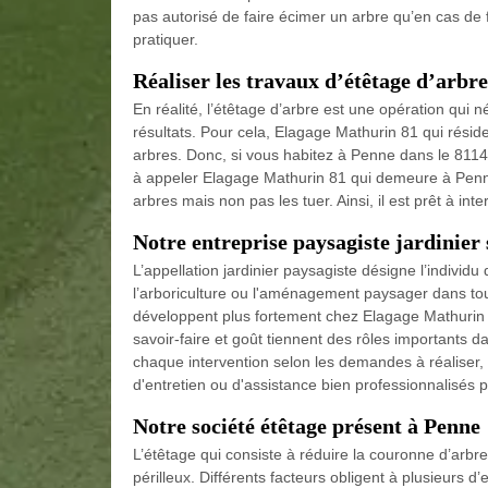
pas autorisé de faire écimer un arbre qu’en cas de
pratiquer.
Réaliser les travaux d’étêtage d’arbre
En réalité, l’étêtage d’arbre est une opération qui n
résultats. Pour cela, Elagage Mathurin 81 qui résid
arbres. Donc, si vous habitez à Penne dans le 81140
à appeler Elagage Mathurin 81 qui demeure à Penne.
arbres mais non pas les tuer. Ainsi, il est prêt à int
Notre entreprise paysagiste jardinier
L’appellation jardinier paysagiste désigne l’individu q
l’arboriculture ou l'aménagement paysager dans tou
développent plus fortement chez Elagage Mathurin 8
savoir-faire et goût tiennent des rôles importants d
chaque intervention selon les demandes à réaliser, s
d'entretien ou d'assistance bien professionnalisés 
Notre société étêtage présent à Penne
L’étêtage qui consiste à réduire la couronne d’arbre
périlleux. Différents facteurs obligent à plusieurs 