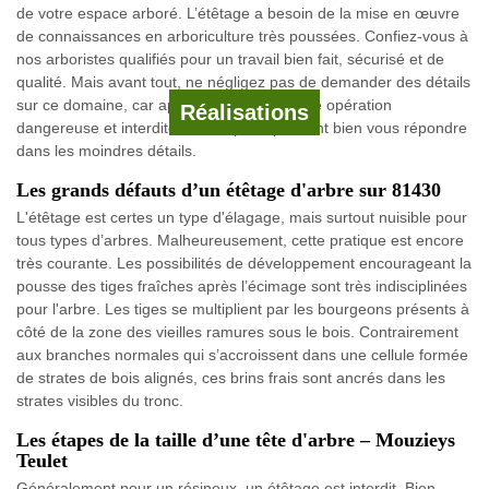
de votre espace arboré. L’étêtage a besoin de la mise en œuvre
de connaissances en arboriculture très poussées. Confiez-vous à
nos arboristes qualifiés pour un travail bien fait, sécurisé et de
qualité. Mais avant tout, ne négligez pas de demander des détails
sur ce domaine, car apparemment c’est une opération
Réalisations
dangereuse et interdite. Nos experts peuvent bien vous répondre
dans les moindres détails.
Les grands défauts d’un étêtage d'arbre sur 81430
L'étêtage est certes un type d'élagage, mais surtout nuisible pour
tous types d’arbres. Malheureusement, cette pratique est encore
très courante. Les possibilités de développement encourageant la
pousse des tiges fraîches après l’écimage sont très indisciplinées
pour l'arbre. Les tiges se multiplient par les bourgeons présents à
côté de la zone des vieilles ramures sous le bois. Contrairement
aux branches normales qui s’accroissent dans une cellule formée
de strates de bois alignés, ces brins frais sont ancrés dans les
strates visibles du tronc.
Les étapes de la taille d’une tête d'arbre – Mouzieys
Teulet
Généralement pour un résineux, un étêtage est interdit. Bien